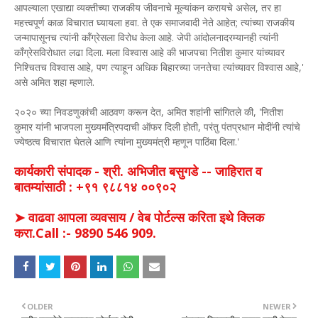
आपल्याला एखाद्या व्यक्तीच्या राजकीय जीवनाचे मूल्यांकन करायचे असेल, तर हा
महत्त्वपूर्ण काळ विचारात घ्यायला हवा. ते एक समाजवादी नेते आहेत; त्यांच्या राजकीय
जन्मापासूनच त्यांनी काँग्रेसला विरोध केला आहे. जेपी आंदोलनादरम्यानही त्यांनी
काँग्रेसविरोधात लढा दिला. मला विश्वास आहे की भाजपचा नितीश कुमार यांच्यावर
निश्चितच विश्वास आहे, पण त्याहून अधिक बिहारच्या जनतेचा त्यांच्यावर विश्वास आहे,'
असे अमित शहा म्हणाले.
२०२० च्या निवडणुकांची आठवण करून देत, अमित शहांनी सांगितले की, 'नितीश
कुमार यांनी भाजपला मुख्यमंत्रिपदाची ऑफर दिली होती, परंतु पंतप्रधान मोदींनी त्यांचे
ज्येष्ठत्व विचारात घेतले आणि त्यांना मुख्यमंत्री म्हणून पाठिंबा दिला.'
कार्यकारी संपादक - श्री. अभिजीत बसुगडे -- जाहिरात व
बातम्यांसाठी : +९१ ९८८१४ ००९०२
➤ वाढवा आपला व्यवसाय / वेब पोर्टल्स करिता इथे क्लिक
करा.Call :- 9890 546 909.
OLDER
NEWER