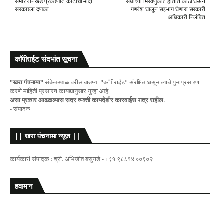
समीर वानखेडे प्रकरणात कोर्टाचा मोदी
संघाच्या मिरवणुकीत हातात काठी घेऊन
सरकारला दणका
गणवेश घालून सहभाग घेणारा सरकारी
अधिकारी निलंबित
कॉपीराईट संदर्भात सूचना
"खरा पंचनामा"
संकेतस्थळावरील बातम्या "कॉपीराईट" संरक्षित असून त्याचे पुन:प्रसारण
करणे माहिती प्रसारण कायद्यानुसार गुन्हा आहे.
असा प्रकार आढळल्यास सदर व्यक्ती कायदेशीर कारवाईस पात्र राहील.
- संपादक
|| खरा पंचनामा न्यूज ||
कार्यकारी संपादक : श्री. अभिजीत बसुगडे - +९१ ९८८१४ ००९०२
हवामान