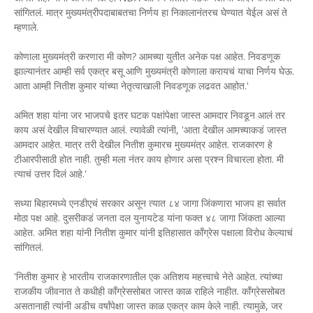
सांगितलं. मात्र मुख्यमंत्रीपदाबाबतचा निर्णय हा निकालानंतरच घेण्यात येईल असं ते
म्हणाले.
कोणाला मुख्यमंत्री करणारा मी कोण? आमच्या युतीत अनेक पक्ष आहेत. निवडणूक
झाल्यानंतर आम्ही सर्व एकत्र बसू आणि मुख्यमंत्री कोणाला करायचं याचा निर्णय घेऊ.
आता आम्ही नितीश कुमार यांच्या नेतृत्वाखाली निवडणूक लढवत आहोत.'
अमित शहा यांना जर भाजपचे इतर घटक पक्षांपेक्षा जास्त आमदार निवडून आलं तर
काय असं देखील विचारण्यात आलं. त्यावेळी त्यांनी, 'आता देखील आमच्याकडं जास्त
आमदार आहेत. मात्र तरी देखील नितीश कुमारच मुख्यमंत्र आहेत. राजकारण हे
टीआरपीसाठी होत नाही. तुम्ही मला नंतर काय होणार असा प्रश्न विचारला होता. मी
त्याचं उत्तर दिलं आहे.'
सध्या बिहारमध्ये एनडीएचं सरकार असून त्यात ८४ जागा जिंकणारा भाजप हा सर्वात
मोठा पक्ष आहे. दुसरीकडं जनता दल युनायटेड यांना फक्त ४८ जागा जिंकता आल्या
आहेत. अमित शहा यांनी नितीश कुमार यांनी इतिहासात काँग्रेस पक्षाला विरोध केल्याचं
सांगितलं.
'नितीश कुमार हे भारतीय राजकारणातील एक अतिशय महत्त्वाचे नेते आहेत. त्यांच्या
राजकीय जीवनात ते कधीही काँग्रेससोबत जास्त काळ राहिले नाहीत. काँग्रेससोबत
असतानाही त्यांनी अडीच वर्षांपेक्षा जास्त काळ एकत्र काम केले नाही. त्यामुळे, जर