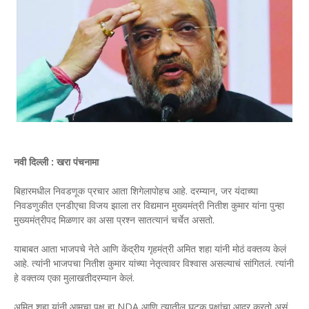
नवी दिल्ली : खरा पंचनामा
बिहारमधील निवडणूक प्रचार आता शिगेलापोहच आहे. दरम्यान, जर यंदाच्या
निवडणुकीत एनडीएचा विजय झाला तर विद्यमान मुख्यमंत्री नितीश कुमार यांना पुन्हा
मुख्यमंत्रीपद मिळणार का असा प्रश्न सातत्यानं चर्चेत असतो.
याबाबत आता भाजपचे नेते आणि केंद्रीय गृहमंत्री अमित शहा यांनी मोठं वक्तव्य केलं
आहे. त्यांनी भाजपचा नितीश कुमार यांच्या नेतृत्वावर विश्वास असल्याचं सांगितलं. त्यांनी
हे वक्तव्य एका मुलाखतीदरम्यान केलं.
अमित शहा यांनी आमचा पक्ष हा NDA आणि त्यातील घटक पक्षांचा आदर करतो असं