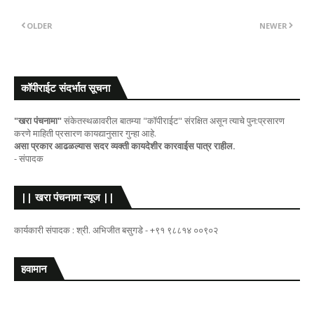
OLDER
NEWER
कॉपीराईट संदर्भात सूचना
"खरा पंचनामा"
संकेतस्थळावरील बातम्या "कॉपीराईट" संरक्षित असून त्याचे पुन:प्रसारण
करणे माहिती प्रसारण कायद्यानुसार गुन्हा आहे.
असा प्रकार आढळल्यास सदर व्यक्ती कायदेशीर कारवाईस पात्र राहील.
- संपादक
|| खरा पंचनामा न्यूज ||
कार्यकारी संपादक : श्री. अभिजीत बसुगडे - +९१ ९८८१४ ००९०२
हवामान