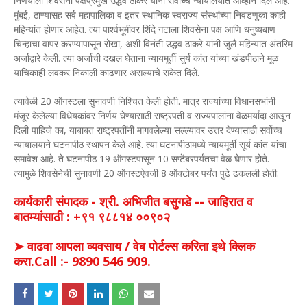
निर्णयाला शिवसेना पक्षप्रमुख उद्धव ठाकरे यांनी सर्वोच्च न्यायालयात आव्हान दिले आहे.
मुंबई, ठाण्यासह सर्व महापालिका व इतर स्थानिक स्वराज्य संस्थांच्या निवडणुका काही
महिन्यांत होणार आहेत. त्या पार्श्वभूमीवर शिंदे गटाला शिवसेना पक्ष आणि धनुष्यबाण
चिन्हाचा वापर करण्यापासून रोखा, अशी विनंती उद्धव ठाकरे यांनी जुलै महिन्यात अंतरिम
अर्जाद्वारे केली. त्या अर्जाची दखल घेताना न्यायमूर्ती सुर्य कांत यांच्या खंडपीठाने मूळ
याचिकाही लवकर निकाली काढणार असल्याचे संकेत दिले.
त्यावेळी 20 ऑगस्टला सुनावणी निश्चित केली होती. मात्र राज्यांच्या विधानसभांनी
मंजूर केलेल्या विधेयकांवर निर्णय घेण्यासाठी राष्ट्रपती व राज्यपालांना वेळमर्यादा आखून
दिली पाहिजे का, याबाबत राष्ट्रपतींनी मागवलेल्या सल्ल्यावर उत्तर देण्यासाठी सर्वोच्च
न्यायालयाने घटनापीठ स्थापन केले आहे. त्या घटनापीठामध्ये न्यायमूर्ती सूर्य कांत यांचा
समावेश आहे. ते घटनापीठ 19 ऑगस्टपासून 10 सप्टेंबरपर्यंतचा वेळ घेणार होते.
त्यामुळे शिवसेनेची सुनावणी 20 ऑगस्टऐवजी 8 ऑक्टोबर पर्यंत पुढे ढकलली होती.
कार्यकारी संपादक - श्री. अभिजीत बसुगडे -- जाहिरात व
बातम्यांसाठी : +९१ ९८८१४ ००९०२
➤ वाढवा आपला व्यवसाय / वेब पोर्टल्स करिता इथे क्लिक
करा.Call :- 9890 546 909.