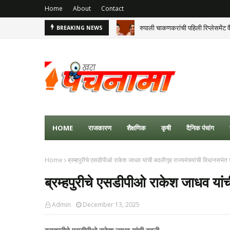
Home
About
Contact
रुपाली चाकणकरांची पहिली रिप्लेसमेंट व
BREAKING NEWS
HOME
राजकारण
शैक्षणिक
कृषी
दैनिक पंचांग
Home
ब्रम्हपुरीचे एसडीपीओ राकेश जाधव यांची बदलीगृह राज्यमंत्र्यांची विधानसभेत
ब्रम्हपुरीचे एसडीपीओ राकेश जाधव यांची
Admin
December 13, 2025