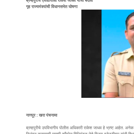
ब्रम्हपुरीचे एसडीपीओ राकेश जाधव यांची बदली
गृह राज्यमंत्र्यांची विधानसभेत घोषणा
नागपूर : खरा पंचनामा
ब्रम्हपुरीचे उपविभागीय पोलीस अधिकारी राकेश जाधव हे भ्रष्ट आहेत. अने
निलंबन करण्याची मागणी काँग्रेस विधिमंडळ नेते विजय वडेट्टीवार यांनी वि