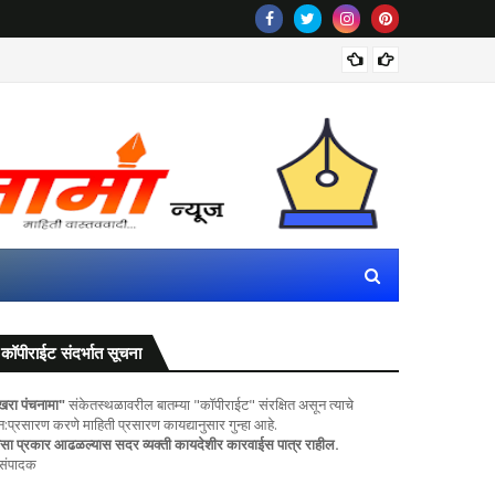
महाराष्ट
कॉपीराईट संदर्भात सूचना
खरा पंचनामा"
संकेतस्थळावरील बातम्या "कॉपीराईट" संरक्षित असून त्याचे
ुन:प्रसारण करणे माहिती प्रसारण कायद्यानुसार गुन्हा आहे.
सा प्रकार आढळल्यास सदर व्यक्ती कायदेशीर कारवाईस पात्र राहील.
 संपादक