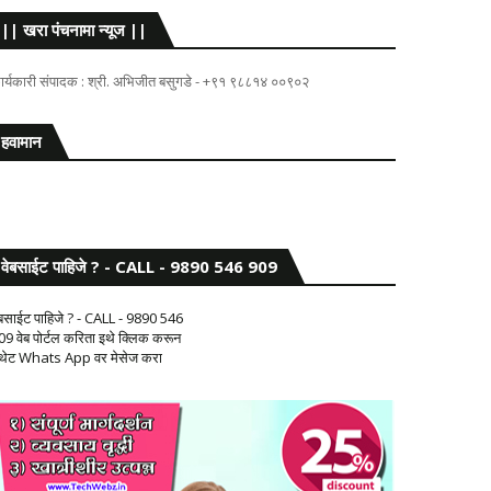
|| खरा पंचनामा न्यूज ||
ार्यकारी संपादक : श्री. अभिजीत बसुगडे - +९१ ९८८१४ ००९०२
हवामान
वेबसाईट पाहिजे ? - CALL - 9890 546 909
ेबसाईट पाहिजे ? - CALL - 9890 546
09 वेब पोर्टल करिता इथे क्लिक करून
 थेट Whats App वर मेसेज करा