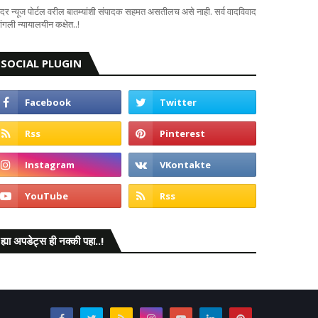
दर न्यूज पोर्टल वरील बातम्यांशी संपादक सहमत असतीलच असे नाही. सर्व वादविवाद
ंगली न्यायालयीन कक्षेत..!
SOCIAL PLUGIN
ह्या अपडेट्स ही नक्की पहा..!