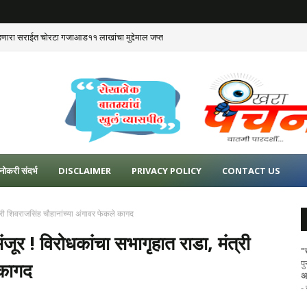
डणारा सराईत चोरटा गजाआड११ लाखांचा मुद्देमाल जप्त
नोकरी संदर्भ
DISCLAIMER
PRIVACY POLICY
CONTACT US
्री शिवराजसिंह चौहानांच्या अंगावर फेकले कागद
जूर ! विरोधकांचा सभागृहात राडा, मंत्री
"
प
 कागद
अ
-