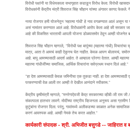
विरोधी पक्षांनी या विधेयकाला सभागृहात कडाडून विरोध केला. विरोधी खासदारा
विरोधकांनी केंद्रीय मंत्री शिवराज सिंह चौहान यांच्या अंगावर कागद फेकले.
नव्या रोजगार हमी योजनेतून 'महात्मा गांधी' हे नाव वगळण्यात आलं असून य
असं नामांतर करण्यात आलं आहे. विरोधकांनी आरोप केला आहे की सरकार जाणीवपूर
आहे की विकसित भारताची आपली योजना डोळ्यासमोर ठेवून आम्ही योजने
शिवराज सिंह चौहान म्हणाले, "विरोधी पक्ष बापूंच्या (महात्मा गांधी) विचारां
मात्र, आता ते आमचं काही ऐकूनच घेत नाहीत. केवळ आपण बोलायचं, समोरच्य
आहे. बापू आमच्यासाठी आदर्श आहेत. ते आम्हाला प्रेरणा देतात. आम्ही महात्मा 
महात्मा गांधीजींच्या समाजिक, आर्थिक विचारांना सर्वप्रथम स्थान दिलं आहे."
"हा देश आमच्यासाठी केवळ जमिनीचा एक तुकडा नाही. हा देश आमच्यासाठी एक
पत्करण्याची वेळ आली तर आम्ही ते देखील आनंदाने स्वीकारू."
केंद्रीय कृषीमंत्री म्हणाले, “मनरेगाऐवजी केंद्र सरकारच्या व्हीबी-जी राम ज
संकल्पाला हातभार लावणे. मोदींच्या राष्ट्रीय व्हिजनला अनुरूप असा ग्रामीण वि
कुटुंबांना रोजगार दिला. परंतु, गावांमध्ये अलीकडच्या काळात अनेक साम
करणं आवश्यक आहे. आम्ही नेमकं तेच करत आहोत."
कार्यकारी संपादक - श्री. अभिजीत बसुगडे -- जाहिरात 