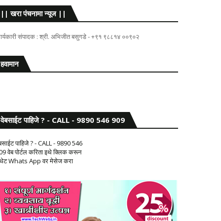
|| खरा पंचनामा न्यूज ||
ार्यकारी संपादक : श्री. अभिजीत बसुगडे - +९१ ९८८१४ ००९०२
हवामान
वेबसाईट पाहिजे ? - CALL - 9890 546 909
ेबसाईट पाहिजे ? - CALL - 9890 546
09 वेब पोर्टल करिता इथे क्लिक करून
 थेट Whats App वर मेसेज करा