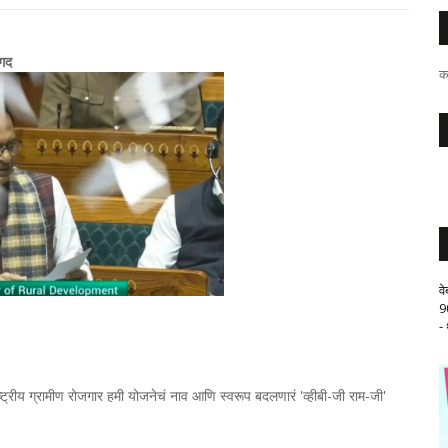
ागद
क
व
9
-
ष्ट्रीय ग्रामीण रोजगार हमी योजनेचं नाव आणि स्वरूप बदलणारं 'व्हीबी-जी राम-जी'