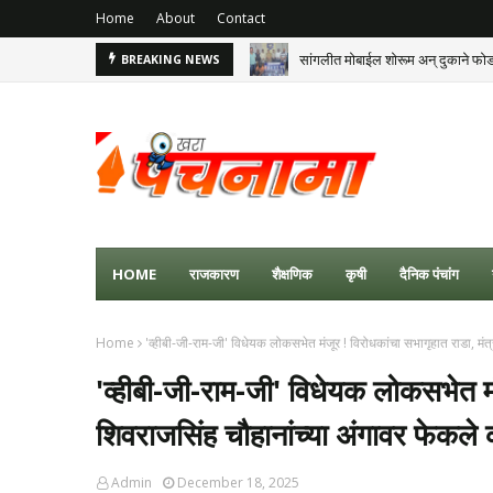
Home
About
Contact
सांगलीत मोबाईल शोरूम अन् दुकाने फो
BREAKING NEWS
HOME
राजकारण
शैक्षणिक
कृषी
दैनिक पंचांग
Home
'व्हीबी-जी-राम-जी' विधेयक लोकसभेत मंजूर ! विरोधकांचा सभागृहात राडा, मंत
'व्हीबी-जी-राम-जी' विधेयक लोकसभेत मं
शिवराजसिंह चौहानांच्या अंगावर फेकले
Admin
December 18, 2025