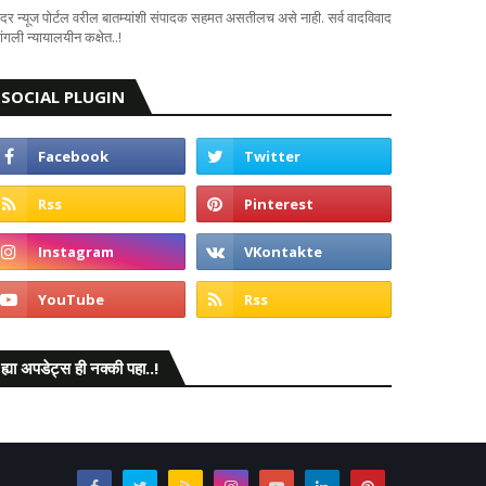
दर न्यूज पोर्टल वरील बातम्यांशी संपादक सहमत असतीलच असे नाही. सर्व वादविवाद
ंगली न्यायालयीन कक्षेत..!
SOCIAL PLUGIN
ह्या अपडेट्स ही नक्की पहा..!