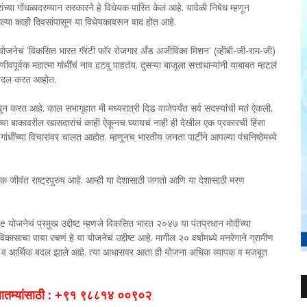
ंच्या गोंधळादरम्यान सरकारने हे विधेयक पारित केलं आहे. यावेळी निषेध म्हणून
 गेल्या काही दिवसांपासून या विधेयकावरून वाद होत आहे.
ा योजनेचं 'विकसित भारत गॅरंटी फॉर रोजगार अँड अजीविका मिशन' (व्हीबी-जी-राम-जी)
्वक महात्मा गांधींचं नाव हटवू पाहतंय. दुसऱ्या बाजूला सत्ताधाऱ्यांनी याबाबत म्हटलं
त बदल करत आहोत.
चा खून करत आहे. काल सभागृहात मी मध्यरात्री दिड वाजेपर्यंत सर्व सदस्यांची मतं ऐकली.
ा बाकावरील खासदारांचं काही ऐकूनच घ्यायचं नाही ही देखील एक प्रकारची हिंसा
गांधींच्या विचारांवर चालत आहोत. म्हणूनच भारतीय जनता पार्टीने आपल्या पंचनिष्ठेमध्ये
 जीवंत राष्ट्रपुरुष आहे. आम्ही या देशासाठी जगतो आणि या देशासाठी मरण
ी /e योजनेचं प्रमुख उद्दीष्ट म्हणजे विकसित भारत २०४७ या पंतप्रधान मोदींच्या
कासाचा पाया रचणं हे या योजनेचं उद्दीष्ट आहे. मागील २० वर्षांमध्ये मनरेगाने ग्रामीण
ाजिक व आर्थिक बदल झाले आहे. त्या आधारावर आता ही योजना अधिक व्यापक व मजबूत
व बातम्यांसाठी : +९१ ९८८१४ ००९०२