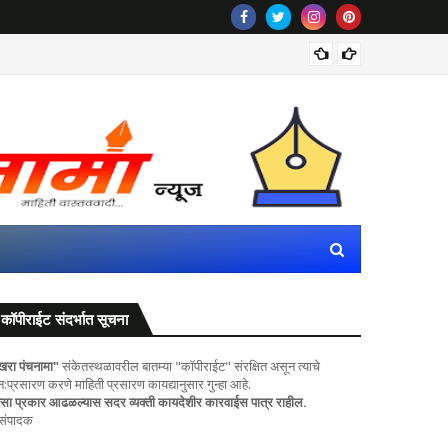
पवित्र प
कॉपीराईट संदर्भात सूचना
खरा पंचनामा"
संकेतस्थळावरील बातम्या "कॉपीराईट" संरक्षित असून त्याचे
ुन:प्रसारण करणे माहिती प्रसारण कायद्यानुसार गुन्हा आहे.
सा प्रकार आढळल्यास सदर व्यक्ती कायदेशीर कारवाईस पात्र राहील.
 संपादक