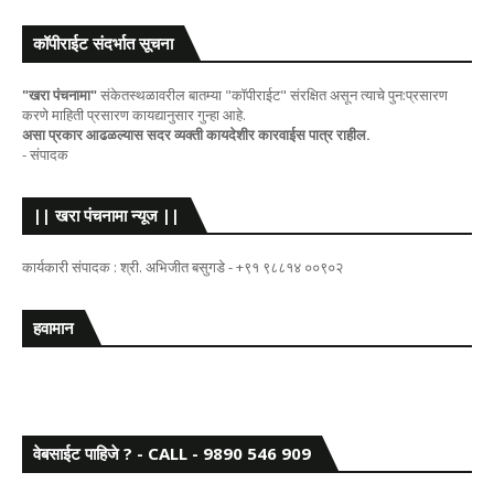
कॉपीराईट संदर्भात सूचना
"खरा पंचनामा"
संकेतस्थळावरील बातम्या "कॉपीराईट" संरक्षित असून त्याचे पुन:प्रसारण
करणे माहिती प्रसारण कायद्यानुसार गुन्हा आहे.
असा प्रकार आढळल्यास सदर व्यक्ती कायदेशीर कारवाईस पात्र राहील.
- संपादक
|| खरा पंचनामा न्यूज ||
कार्यकारी संपादक : श्री. अभिजीत बसुगडे - +९१ ९८८१४ ००९०२
हवामान
वेबसाईट पाहिजे ? - CALL - 9890 546 909