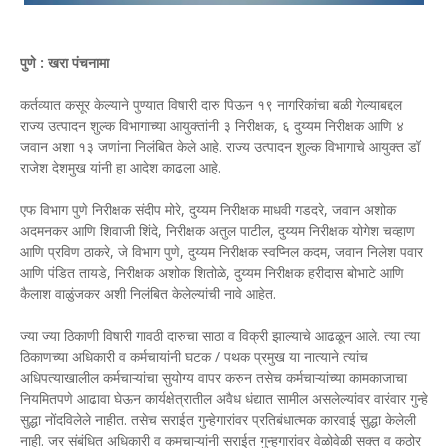
पुणे : खरा पंचनामा
कर्तव्यात कसूर केल्याने पुण्यात विषारी दारु पिऊन १९ नागरिकांचा बळी गेल्याबद्दल
राज्य उत्पादन शुल्क विभागाच्या आयुक्तांनी ३ निरीक्षक, ६ दुय्यम निरीक्षक आणि ४
जवान अशा १३ जणांना निलंबित केले आहे. राज्य उत्पादन शुल्क विभागाचे आयुक्त डॉ
राजेश देशमुख यांनी हा आदेश काढला आहे.
एफ विभाग पुणे निरीक्षक संदीप मोरे, दुय्यम निरीक्षक माधवी गडदरे, जवान अशोक
अदमनकर आणि शिवाजी शिंदे, निरीक्षक अतुल पाटील, दुय्यम निरीक्षक योगेश चव्हाण
आणि प्रविण ठाकरे, जे विभाग पुणे, दुय्यम निरीक्षक स्वप्निल कदम, जवान निलेश पवार
आणि पंडित तायडे, निरीक्षक अशोक शितोळे, दुय्यम निरीक्षक हरीदास बोभाटे आणि
कैलाश वाळुंजकर अशी निलंबित केलेल्यांची नावे आहेत.
ज्या ज्या ठिकाणी विषारी गावठी दारुचा साठा व विक्री झाल्याचे आढळून आले. त्या त्या
ठिकाणच्या अधिकारी व कर्मचायांनी घटक / पथक प्रमुख या नात्याने त्यांच
अधिपत्याखालील कर्मचाऱ्यांचा सुयोग्य वापर करुन तसेच कर्मचाऱ्यांच्या कामकाजाचा
नियमितपणे आढावा घेऊन कार्यक्षेत्रातील अवैध धंद्यात सामील असलेल्यांवर वारंवार गुन्हे
सुद्धा नोंदविलेले नाहीत. तसेच सराईत गुन्हेगारांवर प्रतिबंधात्मक कारवाई सुद्धा केलेली
नाही. जर संबंधित अधिकारी व कमचाऱ्यांनी सराईत गुन्हगारांवर वेळोवेळी सक्त व कठोर