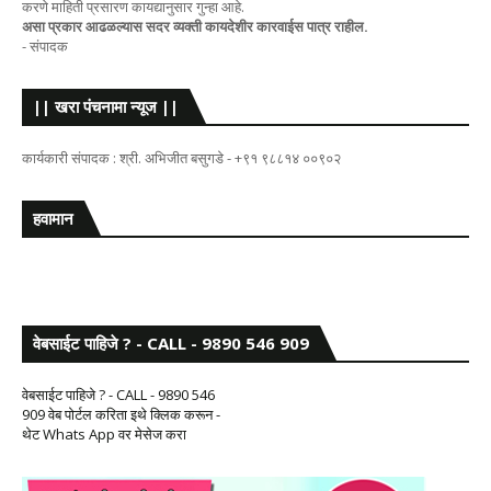
करणे माहिती प्रसारण कायद्यानुसार गुन्हा आहे.
असा प्रकार आढळल्यास सदर व्यक्ती कायदेशीर कारवाईस पात्र राहील.
- संपादक
|| खरा पंचनामा न्यूज ||
कार्यकारी संपादक : श्री. अभिजीत बसुगडे - +९१ ९८८१४ ००९०२
हवामान
वेबसाईट पाहिजे ? - CALL - 9890 546 909
वेबसाईट पाहिजे ? - CALL - 9890 546
909 वेब पोर्टल करिता इथे क्लिक करून -
थेट Whats App वर मेसेज करा