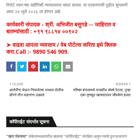
रिपोर्ट स्वतःच्या सहीनिशी न्यायालयात सादर करावा. या प्रकरणाची पुढील सुनावणी
आता २४ जुलै २०२६ ला होणार आहे.
कार्यकारी संपादक - श्री. अभिजीत बसुगडे -- जाहिरात व
बातम्यांसाठी : +९१ ९८८१४ ००९०२
➤ वाढवा आपला व्यवसाय / वेब पोर्टल्स करिता इथे क्लिक
करा.Call :- 9890 546 909.
OLDER
NEWER
आरोपींना घेऊन निघालेल्या भरधाव पोलीस
पश्चिम बंगालमध्ये राजकीय संघर्ष पेटला, पुन्हा
व्हॅनने तीन वाहनांना उडवले
एका तृणमूल खासदारावर जीवघेणा हल्ला
कॉपीराईट संदर्भात सूचना
"खरा पंचनामा"
संकेतस्थळावरील बातम्या "कॉपीराईट" संरक्षित असून त्याचे पुन:प्रसारण