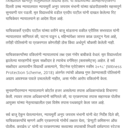
जिल्ह्यातील खानापूर तालुक्यातील विद्यार्थी होता. या विद्यार्थ्याच्या आत्महत्येप्रकरणी
दिल्ली उच्च न्यायालयात न्यायमूर्ती अनुप जयराम भंभानी यांच्या खंडपीठासमोर महत्त्वपूर्ण
सुनावणी पार पडली. मृत विद्यार्थ्याचे वडील प्रदीप पाटील यांनी दाखल केलेल्या रिट
याचिकेवर न्यायालयाने हा आदेश दिला आहे.
याचिकाकर्ते प्रदीप पाटील यांच्या वतीने बाजू मांडताना वकील प्रीतिश सभरवाल यांनी
न्यायालयात सांगितलं की, घटना घडून ६ महिन्यांपेक्षा जास्त काळ उलटून गेला आहे,
तरीही पोलिसांनी या प्रकरणात कोणतीही ठोस किंवा अर्थपूर्ण चौकशी केलेली नाही.
याचिकाकर्त्यांच्या वकिलांनी न्यायालयाचं लक्ष एका गंभीर बाबीकडे वेधलं. मृत विद्यार्थ्याला
झालेल्या मारहाणीचे मुख्य साक्षीदार हे त्याचेच वर्गमित्र (क्लासमेट्स) आहेत. हे सर्व
साक्षीदार अल्पवयीन विद्यार्थी असल्याने, 'विटनेस प्रोटेक्शन स्कीम २०१८' (Witness
Protection Scheme, 2018) अंतर्गत त्यांची ओळख गुप्त ठेवण्यासाठी पोलिसांनी
अद्याप आवश्यक पावले उचललेली नाहीत, असा गंभीर आरोप वकिलांनी केला.
सुनावणीदरम्यान न्यायालयाने कोर्टात हजर असलेल्या तपास अधिकाऱ्यांकडे विचारणा
केली. त्यावर तपास अधिकाऱ्यांनी सांगितले की, या प्रकरणाचा तपास सहाय्यक पोलीस
आयुक्त यांच्या नेतृत्वाखालील एका विशेष तपास पथकाद्वारे केला जात आहे.
सर्व बाजू ऐकून घेतल्यानंतर, न्यायमूर्ती अनुप जयराम भंभानी यांनी थेट निर्देश दिले की,
याचिकाकर्त्यांचे म्हणणे आणि प्रकरणाचे गांभीर्य लक्षात घेता, 'डेप्युटी कमिशनर ऑफ
पोलीस, क्राईम-V' यांनी या प्रकरणाच्या सध्याच्या तपासाची स्थिती दर्शवणारा स्टेटस