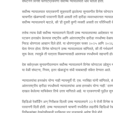
संघटनेने विनेश फोगाटप्रकरणी सर्वोच्च न्यायालयात धाव घेतली होती.
सर्वोच्च न्यायालयात याप्रकरणी शुक्रवारी झालेल्या सुनावणीत विनेश फोगाटच
चाचणीत खेळण्याची परवानगी दिली असली तरी क्रीडा व्यवस्थापनात न्यायालयाच
सर्वोच्च न्यायालयाने म्हटले, की 'ही दुसरी कुणी व्यक्ती असती तर परिस्थ
तसेच त्याच वेळी सर्वोच्च न्यायालयाने दिल्ली उच्च न्यायालयाच्या आदेशावर ना
पटकन हस्तक्षेप केल्यास राष्ट्रीय आणि आंतरराष्ट्रीय क्रीडा स्पर्धांच्या
निवड धोरणाला आव्हान दिले होते. या धोरणानुसार फक्त २०२५ आणि २०२६ मधी
घेता येणार होता. विनेश फोगाटने उच्च न्यायालयाला सांगितले, की ती गर्भधारणेमु
सुरू केला. त्यामुळे ती पात्रता मिळवण्यासाठी आवश्यक स्पर्धांमध्ये सहभागी 
देश सर्वप्रथम सुनावणीदरम्यान सर्वोच्च न्यायालयाने विनेश फोगाटला उद्देशून म
या वेळी संघटना, नियम, इतर खेळाडूंना संधी याबाबतही संकेत देण्यात आले.
न्यायालयांचा हस्तक्षेप योग्य नाही न्यायमूर्ती पी. एस. नरसिंहा यांनी सांगितले
आंतरराष्ट्रीय क्रीडा स्पर्धांमध्ये न्यायालयांचा असा हस्तक्षेप योग्य नाही.' 
दाखल केलेल्या याचिकेवर तिचे उत्तर मागितले आहे. या प्रकरणाची पुढील सु
व्हिडिओ रेकॉर्डिंग अन् निरीक्षक दिल्ली उच्च न्यायालयाने २२ मे रोजी विने
परवानगी दिली होती. उच्च न्यायालयाने चाचणी स्पर्धेतील लढतींचे व्हिडिओ र
निरीक्षकांच्या देखरेखीखाली प्रक्रिया पार पाडण्याचे आदेश दिले होते.