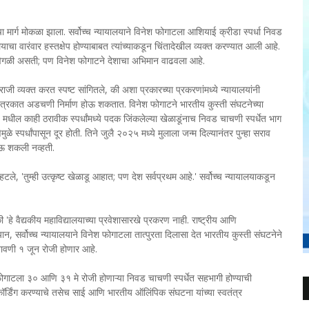
ा मार्ग मोकळा झाला. सर्वोच्च न्यायालयाने विनेश फोगाटला आशियाई क्रीडा स्पर्धा निवड
ा वारंवार हस्तक्षेप होण्याबाबत त्यांच्याकडून चिंतादेखील व्यक्त करण्यात आली आहे.
िती वेगळी असती; पण विनेश फोगाटने देशाचा अभिमान वाढवला आहे.
राजी व्यक्त करत स्पष्ट सांगितले, की अशा प्रकारच्या प्रकरणांमध्ये न्यायालयांनी
 वेळापत्रकात अडचणी निर्माण होऊ शकतात. विनेश फोगाटने भारतीय कुस्ती संघटनेच्या
ल काही ठरावीक स्पर्धांमध्ये पदक जिंकलेल्या खेळाडूंनाच निवड चाचणी स्पर्धेत भाग
ळे स्पर्धांपासून दूर होती. तिने जुलै २०२५ मध्ये मुलाला जन्म दिल्यानंतर पुन्हा सराव
होऊ शकली नव्हती.
्हटले, 'तुम्ही उत्कृष्ट खेळाडू आहात; पण देश सर्वप्रथम आहे.' सर्वोच्च न्यायालयाकडून
, की 'हे वैद्यकीय महाविद्यालयाच्या प्रवेशासारखे प्रकरण नाही. राष्ट्रीय आणि
दरम्यान, सर्वोच्च न्यायालयाने विनेश फोगाटला तात्पुरता दिलासा देत भारतीय कुस्ती संघटनेने
नावणी १ जून रोजी होणार आहे.
श फोगाटला ३० आणि ३१ मे रोजी होणाऱ्या निवड चाचणी स्पर्धेत सहभागी होण्याची
ेकॉर्डिंग करण्याचे तसेच साई आणि भारतीय ऑलिंपिक संघटना यांच्या स्वतंत्र