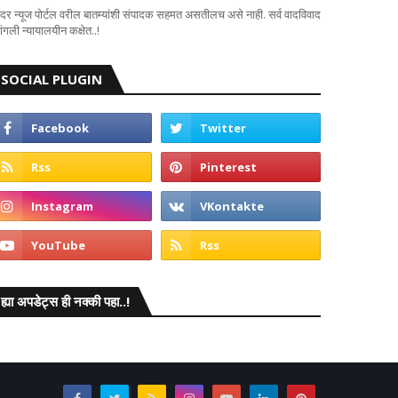
दर न्यूज पोर्टल वरील बातम्यांशी संपादक सहमत असतीलच असे नाही. सर्व वादविवाद
ंगली न्यायालयीन कक्षेत..!
SOCIAL PLUGIN
ह्या अपडेट्स ही नक्की पहा..!