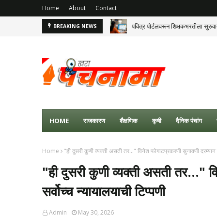
Home
About
Contact
पवित्र पोर्टलवरून शिक्षकभरतीला सुरुव
BREAKING NEWS
HOME
राजकारण
शैक्षणिक
कृषी
दैनिक पंचांग
Home
"ही दुसरी कुणी व्यक्ती असती तर..." विनेश फोगाटप्रकरणी सुनावणी दरम्यान स
"ही दुसरी कुणी व्यक्ती असती तर..." 
सर्वोच्च न्यायालयाची टिप्पणी
Admin
May 30, 2026