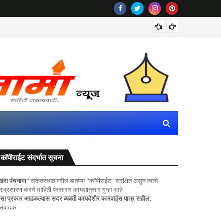
राज्यातील
कॉपीराईट संदर्भात सूचना
खरा पंचनामा"
संकेतस्थळावरील बातम्या "कॉपीराईट" संरक्षित असून त्याचे
ुन:प्रसारण करणे माहिती प्रसारण कायद्यानुसार गुन्हा आहे.
सा प्रकार आढळल्यास सदर व्यक्ती कायदेशीर कारवाईस पात्र राहील.
 संपादक