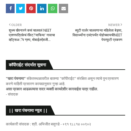
OLDER
NEWER
शुभम खैरनारने कसं चालवलं NEET
ब्युटी पार्लर चालवणाऱ्या महिलेला बेड्या,
प्रश्नपत्रिकेचं रॅकेट?'माफिया' नावाचा
विद्यार्थ्यांना एजंटपर्यंत पोहोचवायचीNEET
व्हॉट्सअॅप ग्रुप, मोबाईलऐवजी...
पेपरफुटी प्रकरण
कॉपीराईट संदर्भात सूचना
"खरा पंचनामा"
संकेतस्थळावरील बातम्या "कॉपीराईट" संरक्षित असून त्याचे पुन:प्रसारण
करणे माहिती प्रसारण कायद्यानुसार गुन्हा आहे.
असा प्रकार आढळल्यास सदर व्यक्ती कायदेशीर कारवाईस पात्र राहील.
- संपादक
|| खरा पंचनामा न्यूज ||
कार्यकारी संपादक : श्री. अभिजीत बसुगडे - +९१ ९८८१४ ००९०२