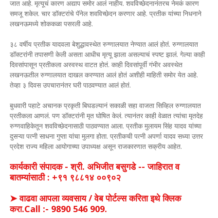
जात आहे. मृत्यूचं कारण अद्याप समोर आलं नाहीय. शवविच्छेदनानंतरच नेमकं कारण
समजू शकेल. चार डॉक्टरांचे पॅनेल शवविच्छेदन करणार आहे. प्रतीक यांच्या निधनाने
लखनऊमध्ये शोककळा पसरली आहे.
३८ वर्षीय प्रतीक यादवला बेशुद्धावस्थेत रुग्णालयात नेण्यात आलं होतं. रुग्णालयात
डॉक्टरांनी तपासणी केली असता आधीच मृत्यू झाला असल्याचं स्पष्ट झालं. गेल्या काही
दिवसांपासून प्रतीकला अस्वस्थ वाटत होतं. काही दिवसांपूर्वी गंभीर अवस्थेत
लखनऊतील रुग्णालयात दाखल करण्यात आलं होतं अशीही माहिती समोर येत आहे.
तेव्हा ३ दिवस उपचारानंतर घरी पाठवण्यात आलं होतं.
बुधवारी पहाटे अचानक प्रकृती बिघडल्यानं सकाळी सहा वाजता सिव्हिल रुग्णालयात
प्रतीकला आणलं. पण डॉक्टरांनी मृत घोषित केलं. त्यानंतर काही वेळात त्यांचा मृतदेह
रुग्णवाहिकेतून शवविच्छेदनासाठी पाठवण्यात आला. प्रतीक मुलायम सिंह यादव यांच्या
दुसऱ्या पत्नी साधना गुप्ता यांचा मुलगा होता. प्रतीकची पत्नी अपर्णा यादव सध्या उत्तर
प्रदेश राज्य महिला आयोगाच्या उपाध्यक्ष असून राजकारणात सक्रीय आहेत.
कार्यकारी संपादक - श्री. अभिजीत बसुगडे -- जाहिरात व
बातम्यांसाठी : +९१ ९८८१४ ००९०२
➤ वाढवा आपला व्यवसाय / वेब पोर्टल्स करिता इथे क्लिक
करा.Call :- 9890 546 909.