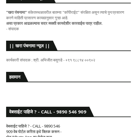
"खरा पंचनामा"
संकेतस्थळावरील बातम्या "कॉपीराईट" संरक्षित असून त्याचे पुन:प्रसारण
करणे माहिती प्रसारण कायद्यानुसार गुन्हा आहे.
असा प्रकार आढळल्यास सदर व्यक्ती कायदेशीर कारवाईस पात्र राहील.
- संपादक
|| खरा पंचनामा न्यूज ||
कार्यकारी संपादक : श्री. अभिजीत बसुगडे - +९१ ९८८१४ ००९०२
हवामान
वेबसाईट पाहिजे ? - CALL - 9890 546 909
वेबसाईट पाहिजे ? - CALL - 9890 546
909 वेब पोर्टल करिता इथे क्लिक करून -