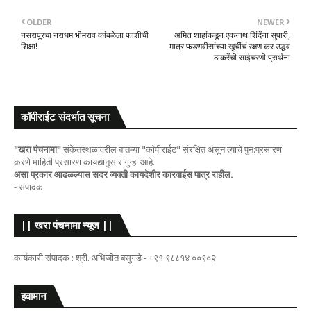
OLDER
NEWER
नसरापूरचा नराधम भीमराव कांबळेला फाशीची
अमित शाहांकडून एकनाथ शिंदेंना सुपारी,
शिक्षा!
मात्र फडणवीसांच्या खुर्चीचं रक्षण कर उद्धव
ठाकरेंची साईचरणी प्रार्थना
कॉपीराईट संदर्भात सूचना
"खरा पंचनामा"
संकेतस्थळावरील बातम्या "कॉपीराईट" संरक्षित असून त्याचे पुन:प्रसारण
करणे माहिती प्रसारण कायद्यानुसार गुन्हा आहे.
असा प्रकार आढळल्यास सदर व्यक्ती कायदेशीर कारवाईस पात्र राहील.
- संपादक
|| खरा पंचनामा न्यूज ||
कार्यकारी संपादक : श्री. अभिजीत बसुगडे - +९१ ९८८१४ ००९०२
हवामान