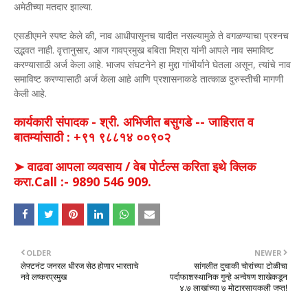
अमेठीच्या मतदार झाल्या.
एसडीएमने स्पष्ट केले की, नाव आधीपासूनच यादीत नसल्यामुळे ते वगळण्याचा प्रश्नच
उद्भवत नाही. वृत्तानुसार, आज गावप्रमुख बबिता मिश्रा यांनी आपले नाव समाविष्ट
करण्यासाठी अर्ज केला आहे. भाजप संघटनेने हा मुद्दा गांभीर्याने घेतला असून, त्यांचे नाव
समाविष्ट करण्यासाठी अर्ज केला आहे आणि प्रशासनाकडे तात्काळ दुरुस्तीची मागणी
केली आहे.
कार्यकारी संपादक - श्री. अभिजीत बसुगडे -- जाहिरात व
बातम्यांसाठी : +९१ ९८८१४ ००९०२
➤ वाढवा आपला व्यवसाय / वेब पोर्टल्स करिता इथे क्लिक
करा.Call :- 9890 546 909.
OLDER
NEWER
लेफ्टनंट जनरल धीरज सेठ होणार भारताचे
सांगलीत दुचाकी चोरांच्या टोळीचा
नवे लष्करप्रमुख
पर्दाफाशस्थानिक गुन्हे अन्वेषण शाखेकडून
४.७ लाखांच्या ७ मोटारसायकली जप्त!