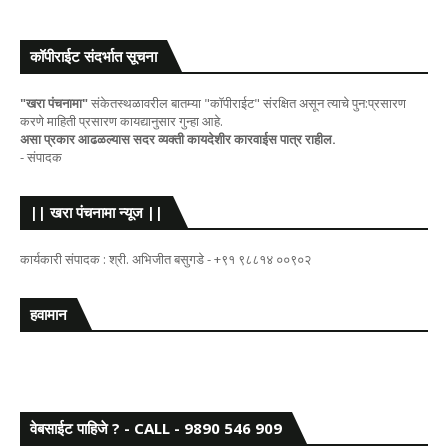
कॉपीराईट संदर्भात सूचना
"खरा पंचनामा"
संकेतस्थळावरील बातम्या "कॉपीराईट" संरक्षित असून त्याचे पुन:प्रसारण
करणे माहिती प्रसारण कायद्यानुसार गुन्हा आहे.
असा प्रकार आढळल्यास सदर व्यक्ती कायदेशीर कारवाईस पात्र राहील.
- संपादक
|| खरा पंचनामा न्यूज ||
कार्यकारी संपादक : श्री. अभिजीत बसुगडे - +९१ ९८८१४ ००९०२
हवामान
वेबसाईट पाहिजे ? - CALL - 9890 546 909