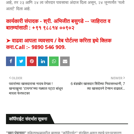
आहे, तर २३ आणि २४ ला जोरदार पावसाचा अंदाज दिला असून, २४ जूनपर्यंत 'यलो
अलर्ट' दिला आहे.
कार्यकारी संपादक - श्री. अभिजीत बसुगडे -- जाहिरात व
बातम्यांसाठी : +९१ ९८८१४ ००९०२
➤ वाढवा आपला व्यवसाय / वेब पोर्टल्स करिता इथे क्लिक
करा.Call :- 9890 546 909.
OLDER
NEWER
पवारांच्या खासदाराचा नादच वेगळा !
6 बंडखोर खासदार शिंदेंच्या निवासस्थानी, 7
खऱ्याखुऱ्या 'टायगर'च्या गळ्यात पट्टा बांधून
व्या खासदारने टेन्शन वाढवलं...
मारला फेरफटका
कॉपीराईट संदर्भात सूचना
"खरा पंचनामा"
संकेतस्थळावरील बातम्या "कॉपीराईट" संरक्षित असून त्याचे पुन:प्रसारण