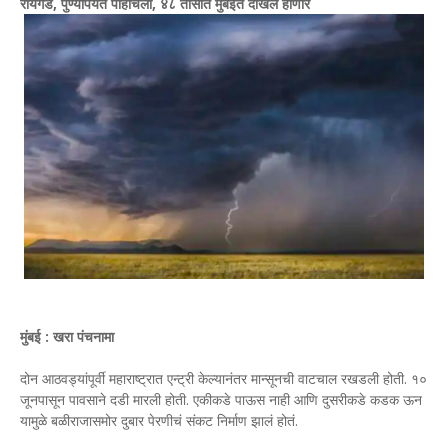
रायगड, पुण्यापर्यंत पोहोचला, ४८ तासात मुंबईत दाखल होणार
मुंबई : खरा पंचनामा
दोन आठवड्यांपूर्वी महाराष्ट्रात एन्ट्री केल्यानंतर मान्सूनची वाटचाल रखडली होती. १०
जूनपासून पावसाने दडी मारली होती. एकीकडे पाऊस नाही आणि दुसरीकडे कडक ऊन
यामुळे बळीराजासमोर दुबार पेरणीचं संकट निर्माण झालं होतं.