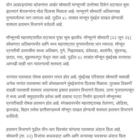
दोन आठवड्यांच्या ब्रेकनंतर अखेर सोमवारी मान्सूनची उत्तरेच्या दिशेनं वाटचाल सुरू
झाल्यानं शेतकऱ्यांना मोठा दिलासा मिळाला आहे. मान्सूनने सोमवारी अलिबागसह
पुण्यापर्यंतचा भाग व्यापला आहे. पुढील ४८ तासात मान्सून मुंबईत दाखल होण्याची
शक्यता हवामान विभागाने वर्तवली आहे.
मॉन्सूनची महाराष्ट्रातील वाटचाल पुन्हा सुरू झालीय. मॉन्सूनने सोमवारी (२२ जून २६)
कोकणात अलिबागपर्यंत आणि मध्य महाराष्ट्रात पुण्यापर्यंतचा भाग व्यापला. मॉन्सून
प्रगतीची उत्तरसीमा सध्या अलिबाग, पुणे, निझामाबाद, दंतेवाडा, बालांगीर, सुंदरगढ,
छत्रा, गया, मुझफ्फरपूर येथून जात आहे. पुढील ४८ तासांत मॉन्सून मुंबईसह राज्याचा
आणखी काही भाग व्यापण्याची शक्यता आहे.
राज्यात पावसाला पोषक हवामान तयार होत आहे. मुंबईसह परिसरात सोमवारी सकाळी
अनेक भागांत पावसाच्या सरी कोसळल्याने मुंबईकरांना दिलासा मिळाला. तुरळक ठिकाणी
वादळी पावसाची शक्यता असल्याचा इशारा हवामान विभागाने दिलाय. उत्तर गुजरातपासून
ते मध्य अरबी समुद्रापर्यंत हवेचा कमी दाबाचा पट्टा निर्माण झाल्याने मॉन्सूनच्या
प्रगतीसाठी पोषक हवामान होत आहे. मंगळवारपर्यंत महाराष्ट्रासह तेलंगणा, ओडिशा,
झारखंड, बिहार तसेच छत्तीसगडमध्ये मॉन्सून दाखल होण्याची शक्यता हवामान विभागाने
वर्तविली.
हवामान विभागाने पुढील तीन-चार दिवसांत चांगल्या पावसाचा अंदाज दिला आहे.
सोमवारी (ता. २२) विजांचा कडकडाट आणि आणि वाऱ्यासह पावसाचा अंदाज दिला