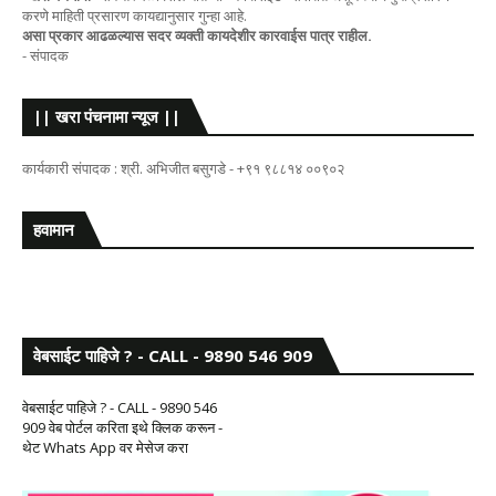
करणे माहिती प्रसारण कायद्यानुसार गुन्हा आहे.
असा प्रकार आढळल्यास सदर व्यक्ती कायदेशीर कारवाईस पात्र राहील.
- संपादक
|| खरा पंचनामा न्यूज ||
कार्यकारी संपादक : श्री. अभिजीत बसुगडे - +९१ ९८८१४ ००९०२
हवामान
वेबसाईट पाहिजे ? - CALL - 9890 546 909
वेबसाईट पाहिजे ? - CALL - 9890 546
909 वेब पोर्टल करिता इथे क्लिक करून -
थेट Whats App वर मेसेज करा