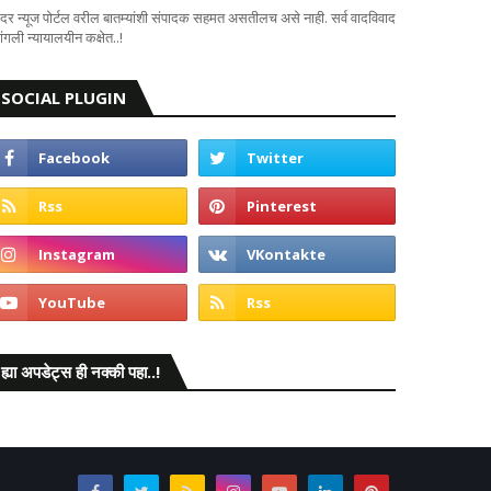
दर न्यूज पोर्टल वरील बातम्यांशी संपादक सहमत असतीलच असे नाही. सर्व वादविवाद
ंगली न्यायालयीन कक्षेत..!
SOCIAL PLUGIN
ह्या अपडेट्स ही नक्की पहा..!