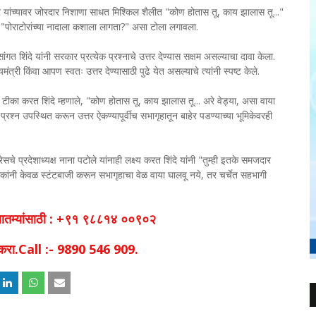
 ठाकरे यांच्यावर जोरदार निशाणा साधत मिश्किल शैलीत "कोण होतास तू, काय झालास तू..."
 "पोराटोरांच्या नादाला कशाला लागता?" असा टोला लगावला.
ंगत शिंदे यांनी सरकार प्रत्येक प्रश्नाचे उत्तर देण्यास सक्षम असल्याचा दावा केला.
्यमंत्री किंवा आपण स्वतः उत्तर देण्यासाठी पुढे येत असल्याचे त्यांनी स्पष्ट केले.
टीका करत शिंदे म्हणाले, "कोण होतास तू, काय झालास तू... अरे वेड्या, असा वाया
 प्रश्न उपस्थित करून उत्तर ऐकण्यापूर्वीच सभागृहातून बाहेर पडण्याच्या भूमिकेवरही
सचे प्रदेशाध्यक्ष नाना पटोले यांनाही लक्ष्य करत शिंदे यांनी "तुम्ही इतके समजदार
ांनी केवळ स्टंटबाजी करून सभागृहाचा वेळ वाया घालवू नये, तर चर्चेत सहभागी
व बातम्यांसाठी : +९१ ९८८१४ ००९०२
िक करा.Call :- 9890 546 909.