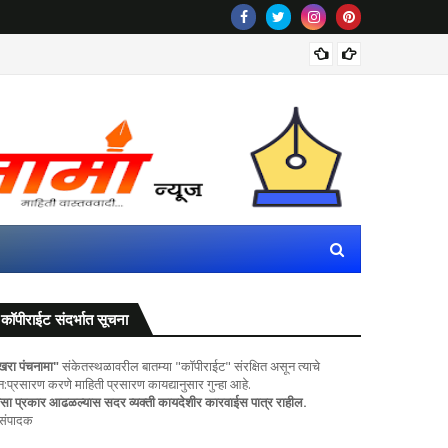
महाराष्ट
कॉपीराईट संदर्भात सूचना
खरा पंचनामा"
संकेतस्थळावरील बातम्या "कॉपीराईट" संरक्षित असून त्याचे
ुन:प्रसारण करणे माहिती प्रसारण कायद्यानुसार गुन्हा आहे.
सा प्रकार आढळल्यास सदर व्यक्ती कायदेशीर कारवाईस पात्र राहील.
 संपादक