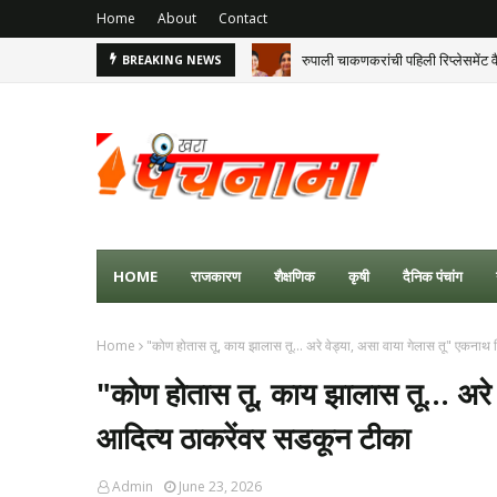
Home
About
Contact
रुपाली चाकणकरांची पहिली रिप्लेसमेंट व
BREAKING NEWS
HOME
राजकारण
शैक्षणिक
कृषी
दैनिक पंचांग
Home
"कोण होतास तू, काय झालास तू... अरे वेड्या, असा वाया गेलास तू" एकनाथ 
"कोण होतास तू, काय झालास तू... अरे 
आदित्य ठाकरेंवर सडकून टीका
Admin
June 23, 2026