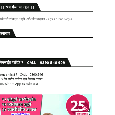
|| खरा पंचनामा न्यूज ||
ार्यकारी संपादक : श्री. अभिजीत बसुगडे - +९१ ९८८१४ ००९०२
हवामान
वेबसाईट पाहिजे ? - CALL - 9890 546 909
ेबसाईट पाहिजे ? - CALL - 9890 546
09 वेब पोर्टल करिता इथे क्लिक करून
 थेट Whats App वर मेसेज करा