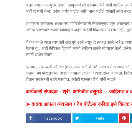
मात्र, त्याला प्रत्युत्तर देताना उपमुख्यमंत्री एकनाथ शिंदे यांनी आदित्य
अशी टिप्पणी केली. तसेच जयंत पाटील आणि नाना पटोले यांनाही लक्ष्य करत
सभागृहाचे कामकाज अध्यक्षांच्या मार्गदर्शनाखाली नियमानुसार सुरू असल्याचे सा
एखाद्या प्रश्नावर राज्यमंत्र्यांकडून अपुरी माहिती मिळाल्यास स्वतः मंत्री, मुख
विरोधकांकडे आता कोणतेही ठोस मुद्दे उरले नसून ते हतबल झाले आहेत, अशी 
गेलास तू", अशी मिश्किल टिप्पणी त्यांनी आदित्य ठाकरे यांच्यावर केली. तसेच
त्यांनी आक्षेप घेतला.
दरम्यान, राष्ट्रवादी काँग्रेस (शरद पवार गट) चे नेते जयंत पाटील आणि काँग्रे
आहात, मग पोराटोरांच्या नादाला कशाला लागता?" असा टोला लगावला. विरोधक
होऊन सरकारची उत्तरे ऐकावीत, असेही एकनाथ शिंदे यांनी म्हटले.
कार्यकारी संपादक - श्री. अभिजीत बसुगडे -- जाहिरात 
➤ वाढवा आपला व्यवसाय / वेब पोर्टल्स करिता इथे क्ल
Facebook
Twitter