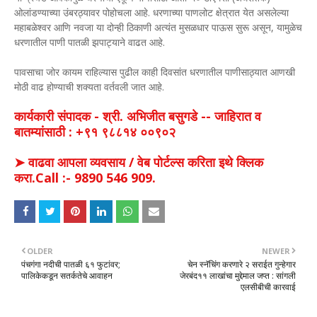
ओलांडण्याच्या उंबरठ्यावर पोहोचला आहे. धरणाच्या पाणलोट क्षेत्रात येत असलेल्या
महाबळेश्वर आणि नवजा या दोन्ही ठिकाणी अत्यंत मुसळधार पाऊस सुरू असून, यामुळेच
धरणातील पाणी पातळी झपाट्याने वाढत आहे.
पावसाचा जोर कायम राहिल्यास पुढील काही दिवसांत धरणातील पाणीसाठ्यात आणखी
मोठी वाढ होण्याची शक्यता वर्तवली जात आहे.
कार्यकारी संपादक - श्री. अभिजीत बसुगडे -- जाहिरात व
बातम्यांसाठी : +९१ ९८८१४ ००९०२
➤ वाढवा आपला व्यवसाय / वेब पोर्टल्स करिता इथे क्लिक
करा.Call :- 9890 546 909.
OLDER
NEWER
पंचगंगा नदीची पातळी ६१ फुटांवर;
चेन स्नॅचिंग करणारे २ सराईत गुन्हेगार
पालिकेकडून सतर्कतेचे आवाहन
जेरबंद११ लाखांचा मुद्देमाल जप्त : सांगली
एलसीबीची कारवाई