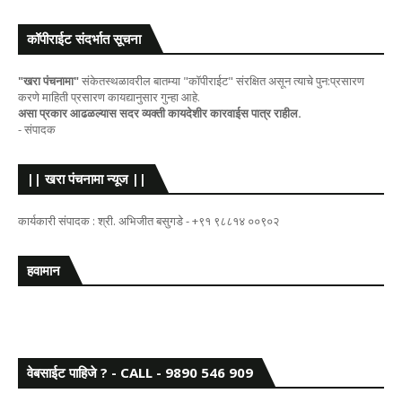
कॉपीराईट संदर्भात सूचना
"खरा पंचनामा"
संकेतस्थळावरील बातम्या "कॉपीराईट" संरक्षित असून त्याचे पुन:प्रसारण
करणे माहिती प्रसारण कायद्यानुसार गुन्हा आहे.
असा प्रकार आढळल्यास सदर व्यक्ती कायदेशीर कारवाईस पात्र राहील.
- संपादक
|| खरा पंचनामा न्यूज ||
कार्यकारी संपादक : श्री. अभिजीत बसुगडे - +९१ ९८८१४ ००९०२
हवामान
वेबसाईट पाहिजे ? - CALL - 9890 546 909