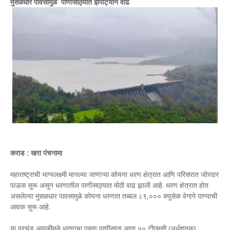
मुसळधार पावसामुळे पाणीसाठ्यात झपाट्याने वाढ
कराड : खरा पंचनामा
महाराष्ट्राची भाग्यलक्ष्मी मानल्या जाणाऱ्या कोयना धरण क्षेत्रात आणि परिसरात जोरदार
पाऊस सुरू असून धरणातील पाणीसाठ्यात मोठी वाढ झाली आहे. धरण क्षेत्रात होत
असलेल्या मुसळधार पावसामुळे कोयना धरणात तब्बल ८९,००० क्युसेक वेगाने पाण्याची
आवक सुरू आहे.
या प्रचंड आवकीमुळे धरणाचा एकूण पाणीसाठा आता ५० टीएमसी (अर्धशतक)