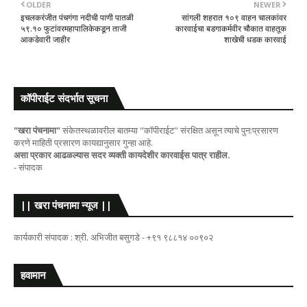
OLDER
NEWER
इचलकरंजीत पंचगंगा नदीची पाणी पातळी
सांगली शहरात १०९ वाहन चालकांवर
५९.१० फुटांवरमहापालिकेकडून ताजी
कारवाईचा बडगाकर्मवीर चौकात वाहतूक
आकडेवारी जाहीर
शाखेची धडक कारवाई
कॉपीराईट संदर्भात सूचना
"खरा पंचनामा"
संकेतस्थळावरील बातम्या "कॉपीराईट" संरक्षित असून त्याचे पुन:प्रसारण
करणे माहिती प्रसारण कायद्यानुसार गुन्हा आहे.
असा प्रकार आढळल्यास सदर व्यक्ती कायदेशीर कारवाईस पात्र राहील.
- संपादक
|| खरा पंचनामा न्यूज ||
कार्यकारी संपादक : श्री. अभिजीत बसुगडे - +९१ ९८८१४ ००९०२
हवामान