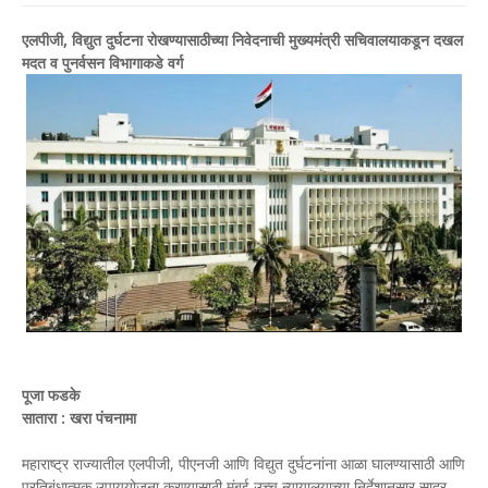
एलपीजी, विद्युत दुर्घटना रोखण्यासाठीच्या निवेदनाची मुख्यमंत्री सचिवालयाकडून दखल
मदत व पुनर्वसन विभागाकडे वर्ग
पूजा फडके
सातारा : खरा पंचनामा
महाराष्ट्र राज्यातील एलपीजी, पीएनजी आणि विद्युत दुर्घटनांना आळा घालण्यासाठी आणि
प्रतिबंधात्मक उपाययोजना करण्यासाठी मुंबई उच्च न्यायालयाच्या निर्देशानुसार सादर