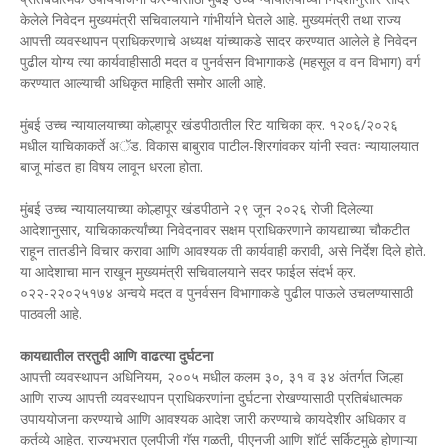
केलेले निवेदन मुख्यमंत्री सचिवालयाने गांभीर्याने घेतले आहे. मुख्यमंत्री तथा राज्य
आपत्ती व्यवस्थापन प्राधिकरणाचे अध्यक्ष यांच्याकडे सादर करण्यात आलेले हे निवेदन
पुढील योग्य त्या कार्यवाहीसाठी मदत व पुनर्वसन विभागाकडे (महसूल व वन विभाग) वर्ग
करण्यात आल्याची अधिकृत माहिती समोर आली आहे.
मुंबई उच्च न्यायालयाच्या कोल्हापूर खंडपीठातील रिट याचिका क्र. १२०६/२०२६
मधील याचिकाकर्ते अॅड. विकास बाबुराव पाटील-शिरगांवकर यांनी स्वतः न्यायालयात
बाजू मांडत हा विषय लावून धरला होता.
मुंबई उच्च न्यायालयाच्या कोल्हापूर खंडपीठाने २९ जून २०२६ रोजी दिलेल्या
आदेशानुसार, याचिकाकर्त्यांच्या निवेदनावर सक्षम प्राधिकरणाने कायद्याच्या चौकटीत
राहून तातडीने विचार करावा आणि आवश्यक ती कार्यवाही करावी, असे निर्देश दिले होते.
या आदेशाचा मान राखून मुख्यमंत्री सचिवालयाने सदर फाईल संदर्भ क्र.
०२२-२२०२५१७४ अन्वये मदत व पुनर्वसन विभागाकडे पुढील पाऊले उचलण्यासाठी
पाठवली आहे.
कायद्यातील तरतुदी आणि वाढत्या दुर्घटना
आपत्ती व्यवस्थापन अधिनियम, २००५ मधील कलम ३०, ३१ व ३४ अंतर्गत जिल्हा
आणि राज्य आपत्ती व्यवस्थापन प्राधिकरणांना दुर्घटना रोखण्यासाठी प्रतिबंधात्मक
उपाययोजना करण्याचे आणि आवश्यक आदेश जारी करण्याचे कायदेशीर अधिकार व
कर्तव्ये आहेत. राज्यभरात एलपीजी गॅस गळती, पीएनजी आणि शॉर्ट सर्किटमुळे होणाऱ्या