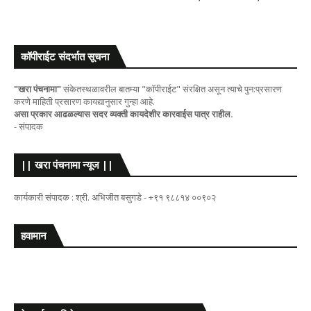
कॉपीराईट संदर्भात सूचना
"खरा पंचनामा"
संकेतस्थळावरील बातम्या "कॉपीराईट" संरक्षित असून त्याचे पुन:प्रसारण
करणे माहिती प्रसारण कायद्यानुसार गुन्हा आहे.
असा प्रकार आढळल्यास सदर व्यक्ती कायदेशीर कारवाईस पात्र राहील.
- संपादक
|| खरा पंचनामा न्यूज ||
कार्यकारी संपादक : श्री. अभिजीत बसुगडे - +९१ ९८८१४ ००९०२
हवामान