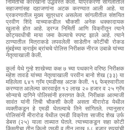
निर्मितीचा कारखाना उद्धवस्त केला. याप्रकरणी सांगलीतील
सहाजणांसह दहाजणांना अटक करण्यात आली आहे. या
प्रकरणातील मुख्य सूत्रधार असलेला सांगलीतील संशयित
प्रवीण शिंदे याच्याकडील चौकशी अनेक धक्कादायक
खुलासे होत आहे. ड्रग्ज निमिर्ती आणि विक्रीतून त्याने
कोट्यवधीची माया जमा केल्याचे स्पष्ट झाले आहे. त्याने
ठाण्यातील मित्राकडे लपवलेली साडेतीन कोटींची रोकड
मुंबईच्या क्राईम ब्रांचचे पोलिस निरीक्षक नीरज उबाळे यांच्या
नेतृत्वाखाली केली.
कुर्ला येथे गुन्हे शाखेच्या कक्ष ७ च्या पथकाने वरिष्ठ निरीक्षक
महेश तावडे यांच्या नेतृत्वाखाली परवीन बानो शेख (३३) या
महिलेला ६४१ ग्रॅम एमडीसह अटक केली. १६ फेब्रुवारीला
करण्यात आलेल्या कारवाईत १२ लाख २० हजार व २५ ग्रॅम
सोन्याचे दागिने पोलिसांनी हस्तगत केले. निरीक्षक आत्माजी
सावंत यांनी तिची चौकशी केली असता मीरारोड येथील
व्यक्तीकडून हे एमडी घेतल्याचे तिने सांगितले. त्यानुसार
पोलिसांनी मीरारोड येथील एमडी विक्रेता साजीद शेख उर्फ
डेबस (२५) याला ताब्यात घेतले. त्याच्याकडून सहा कोटी
किंमतीचा तीन किलो एमडी व तीन लाख ६८ हजार रुपयांची