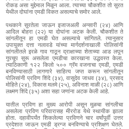
रोकड असा मुद्देमाल मिळून आला. त्याच्या चौकशीत तो सुरत
येथील दोघांना एमडी विकत असल्याचे समोर आले.
पथकाने सुरतेला जाऊन इजाजअली अन्सारी (२४) आणि
आदिल बोहरा (२२) या दोघांना अटक केली. चौकशीत ते
सांगलीतून हा एमडी घेत असल्याचे सांगितले. त्यानुसार
उपायुक्त दत्ता नलावडे यांच्या मार्गदर्शनाखाली पोलिसांनी
सांगलीतले इरळे गाव गाठून द्राक्षाच्या शेताच्या आड लपून
गुपचूप सुरू असलेला एमडीचा कारखाना उद्धवस्त केला.
त्याठिकाणी १२२ किलो ५०० ग्रॅम वजनाचा एमडी, एमडी
बनविण्यासाठी लागणारे साहित्य जप्त करून सांगलीतून
पोलिसांनी प्रविण शिंदे (३४), वासुदेव जाधव (३४), प्रसाद
मोहिते (२४), विकास मलमे (२५), अविनाश माळी (२८) आणि
लक्ष्मण शिंदे (३५) अशा सहा जणांना अटक केली आहे.
यातील प्रविण हा मुख्य आरोपी असून मुळचा सांगलीचा
असलेला प्रविण परिवारासह मीररोड येथे स्थायीक झाला
होता. दहावीपर्यंत शिकलेल्या प्रविणने चार वर्षांपूर्वी उत्तर
प्रदेशात जाऊन एमडी ड्रग्ज बनविण्याचे प्रशिक्षण घेतले.