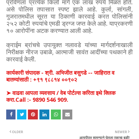
प्रविणला प्रत्येक किलो मागे एक लाख रुपये मिळत होते.
असे पोलिस तपासात स्पष्ट झाले आहे. कुर्ला, सांगली,
गुजरातमधील सूरत या ठिकाणी कारवाई करत पोलिसांनी
२५२ कोटी रुपयांचे एमडी ड्रग्ज जप्त केले आहे. याप्रकरणी
१० आरोपींना अटक करण्यात आली आहे.
क्राईम ब्रांचचे उपायुक्त नलावडे यांच्या मार्गदर्शनाखाली
निरीक्षक नीरज उबाळे, आत्माजी सावंत आदींच्या पथकाने ही
कारवाई केली.
कार्यकारी संपादक - श्री. अभिजीत बसुगडे -- जाहिरात व
बातम्यांसाठी : +९१ ९८८१४ ००९०२
➤ वाढवा आपला व्यवसाय / वेब पोर्टल्स करिता इथे क्लिक
करा.Call :- 9890 546 909.
OLDER
NEWER
आयपीएल सामन्याने घेतला एकाचा बळी!