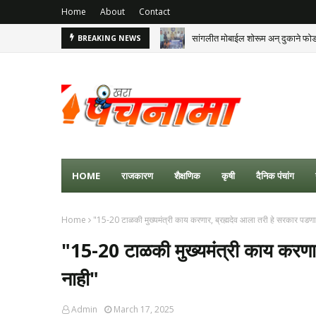
Home
About
Contact
सांगलीत मोबाईल शोरूम अन् दुकाने फो
BREAKING NEWS
HOME
राजकारण
शैक्षणिक
कृषी
दैनिक पंचांग
Home
"15-20 टाळकी मुख्यमंत्री काय करणार, ब्रह्मदेव आला तरी हे सरकार पडणा
"15-20 टाळकी मुख्यमंत्री काय करणार
नाही"
Admin
March 17, 2025