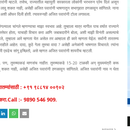
रांनी म्हटले. तसेच, राज्यातील महायुती सरकारला लोकांनी भरभरुन प्रेम दिलं असून
का लावू शकत नाही, असेही अजित पवारांनी भाषणातून सभागृहात ठणकावून सांगितले. नाना
करू, अशी ऑफर दिली होती. त्यावरुनही अजित पवारांनी टोला लगावला.
ांगल्याला चांगले म्हणण्याचा माझा स्वभाव आहे. तुम्हाला मात्र मागील पाच वर्षात राज्याने
सत्तेवर होता, याचाही विचार करा आणि जबाबदारीने बोला, अशी माझी विनंती असल्याचे
ाले, तुम्हाला आरे म्हणता येत असेल तर आम्हाला ही कारे म्हणता येईल. सर्वानी तारतम्य
 राहीले आहेत. दादा, कुठे गेला तुमचा वादा ? असेही अनेकांनी भाषणात विचारले. त्यांना
ा मी एवढेच सांगू इच्छितो, असे म्हणत अजित पवारांनी शायरीच म्हटली.
 पण, तुमच्याकडं माणसंच नाहीत. तुमच्याकडे 15-20 टाळकी अन् मुख्यमंत्री करू
वू शकत नाही, असेही अजित पवारांनी ठणकावून सांगितले. अजित पवारांनी नाव न घेता
व बातम्यांसाठी : +९१ ९८८१४ ००९०२
िक करा.Call :- 9890 546 909.
NEWER