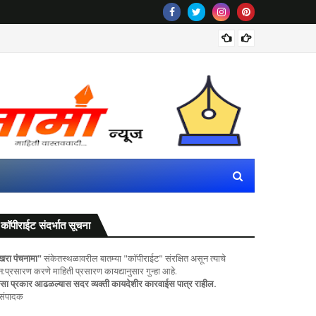
पवित्र प
कॉपीराईट संदर्भात सूचना
खरा पंचनामा"
संकेतस्थळावरील बातम्या "कॉपीराईट" संरक्षित असून त्याचे
ुन:प्रसारण करणे माहिती प्रसारण कायद्यानुसार गुन्हा आहे.
सा प्रकार आढळल्यास सदर व्यक्ती कायदेशीर कारवाईस पात्र राहील.
 संपादक