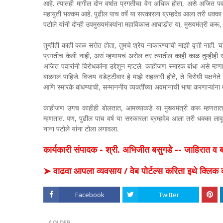
आहे. त्यातही मागील दोन वर्षात प्रगतीचा वेग अधिक होता, असे अजित पवा
महायुती भक्कम आहे. पुढील पाच वर्षे या सरकारला ब्रम्हदेव आला तरी धक्
पटोले यांनी दोन्ही उपमुख्यमंत्र्यांना महाविकास आघाडीत या, मुख्यमंत्री 
तुम्हीही काही काळ सत्तेत होता, तुमचे श्रेय नाकारण्याची माझी वृत्ती नाही. च
प्रगतीच केली नाही, असं म्हणायचं असेल तर त्यातील काही काळ तुम्हीही 
अजित पवारांनी विरोधकांना उद्देशून म्हटले. काहीजण स्मारक बांधा असे म्हण
बाळगलं पाहिजे. विजय वडेट्टीवार हे माझे सहकारी होते, ते विरोधी पक्षनेते
आणि स्मारके बांधण्याची, सन्माननीय व्यक्तींच्या अवमानाची भाषा करणाऱ्यांन
काहीजण उगच काहीही बोलतात, आमच्याकडे या मुख्यमंत्री करू म्हणतात.
म्हणतात. पण, पुढील पाच वर्ष या सरकारला ब्रम्हदेव आला तरी धक्का ला
नाना पटोले यांना टोला लगावला.
कार्यकारी संपादक - श्री. अभिजीत बसुगडे -- जाहिरात 
➤ वाढवा आपला व्यवसाय / वेब पोर्टल्स करिता इथे क्ल
Facebook
Twitter
OLDER