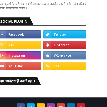
दर न्यूज पोर्टल वरील बातम्यांशी संपादक सहमत असतीलच असे नाही. सर्व वादविवाद
ंगली न्यायालयीन कक्षेत..!
SOCIAL PLUGIN
ह्या अपडेट्स ही नक्की पहा..!