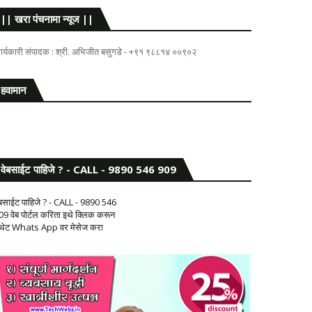
|| खरा पंचनामा न्यूज ||
ार्यकारी संपादक : श्री. अभिजीत बसुगडे - +९१ ९८८१४ ००९०२
हवामान
वेबसाईट पाहिजे ? - CALL - 9890 546 909
ेबसाईट पाहिजे ? - CALL - 9890 546
09 वेब पोर्टल करिता इथे क्लिक करून
 थेट Whats App वर मेसेज करा