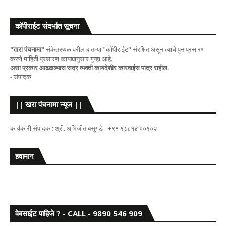
कॉपीराईट संदर्भात सूचना
"खरा पंचनामा"
संकेतस्थळावरील बातम्या "कॉपीराईट" संरक्षित असून त्याचे पुन:प्रसारण
करणे माहिती प्रसारण कायद्यानुसार गुन्हा आहे.
असा प्रकार आढळल्यास सदर व्यक्ती कायदेशीर कारवाईस पात्र राहील.
- संपादक
|| खरा पंचनामा न्यूज ||
कार्यकारी संपादक : श्री. अभिजीत बसुगडे - +९१ ९८८१४ ००९०२
हवामान
वेबसाईट पाहिजे ? - CALL - 9890 546 909