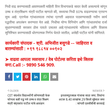
निधी वाढ करण्यासाठी आवश्यकती माहिती वित्त विभागाकडे सादर केली असल्याचे सांगून
उच्च व तंत्रशिक्षण मंत्री पाटील म्हणाले की, सध्याचा निधी 60% वाढवण्याचा प्रयत्न
सुरू आहे. प्रत्येक ग्रंथालयाला त्यांचा प्रगती अहवाल पाठवण्यासाठी नवीन कार्य
पद्धतीचा अपलंबन करण्यात येत आहे. निधीचा योग्य विनियोग आणि ग्रंथालयांचा दर्जा
सुधारण्यासाठी सरकार ठोस पावले उचलत आहे.ग्रंथालयांचे भवितव्य आणि विकास
सुनिश्चित करण्यासाठी धोरणात्मक निर्णय घेतले जातील, असेही पाटील यांनी सांगितले.
कार्यकारी संपादक - श्री. अभिजीत बसुगडे -- जाहिरात व
बातम्यांसाठी : +९१ ९८८१४ ००९०२
➤ वाढवा आपला व्यवसाय / वेब पोर्टल्स करिता इथे क्लिक
करा.Call :- 9890 546 909.
OLDER
NEWER
CET संदर्भात विद्यार्थ्यांनी कोणत्याही फेक
इस्लामपूरजवळ गांजाचा साठा जप्त; तिघांना
फोनला बळी पडू नये उच्च व तंत्र शिक्षण
अटक 8.40 लाखांचा 29 किलो मुद्देमाल जप्त
मंत्री चंद्रकांत पाटील यांचे आवाहन
: सांगली एलसीबीची कारवाई