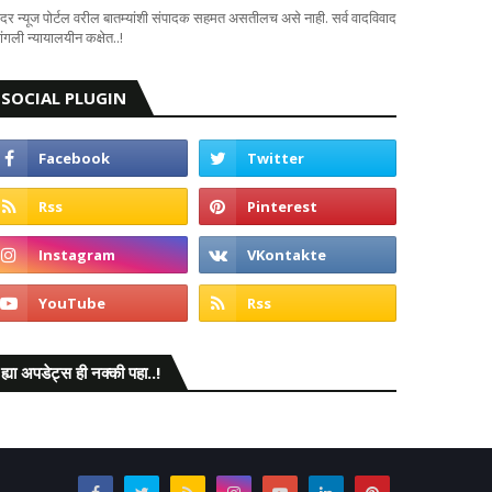
दर न्यूज पोर्टल वरील बातम्यांशी संपादक सहमत असतीलच असे नाही. सर्व वादविवाद
ंगली न्यायालयीन कक्षेत..!
SOCIAL PLUGIN
ह्या अपडेट्स ही नक्की पहा..!