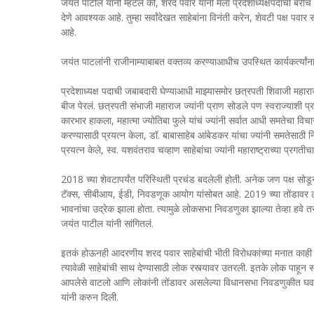
जयंत पाटील यांनी म्हटलं की, शरद पवार यांनी मला प्रदेशाध्यक्षपदाची बरीच सं
देणे आवश्यक आहे. तुम्हा सर्वांदेखत साहेबांना विनंती करेन, शेवटी पक्ष पवार स
आहे.
जयंत पाटलांनी राजीनाम्याबाबत वक्तव्य करण्याआधीच उपस्थित कार्यकर्त्यांना
प्रदेशाध्यक्ष पदाची जबाबदारी घेण्याआधी माझ्यासमोर छत्रपती शिवाजी महाराज
बीज पेरलं. छत्रपती संभाजी महाराज ज्यांनी प्राण सोडले पण स्वराज्याशी प्रत
कारभार हाकला, महात्मा ज्योतिबा फुले यांचं ज्यांनी सर्वात आधी समतेचा विचा
करण्यासाठी प्रयत्न केला, डॉ. बाबासाहेब आंबेडकर यांचा ज्यांनी समतेसाठी 
प्रयत्न केले, स्व. यशवंतराव चव्हाण साहेबांचा ज्यांनी महाराष्ट्राच्या प्रगत
2018 च्या शेवटापर्यंत परिस्थिती प्रचंड बदलेली होती. अनेक जण पक्ष सो
टॅक्स, सीबीआय, ईडी, निवडणूक आयोग यांसोबत आहे. 2019 च्या तोंडावर लोकस
भावनांचा उद्रेक झाला होता. त्यामुळे लोकसभा निवडणुका झाल्या तेव्हा हवे तसे
जयंत पाटील यांनी सांगितलं.
इतकं होऊनही आदरणीय शरद पवार साहेबांची भीती विरोधकांच्या मनात काही
त्यावेळी साहेबांची साथ देण्यासाठी लोक रस्त्यावर उतरली. इतके लोक पाहून स
आपलेसे वाटलो आणि लोकांनी तोंडावर असलेल्या विधानसभा निवडणुकीत घ
यांनी करुन दिली.