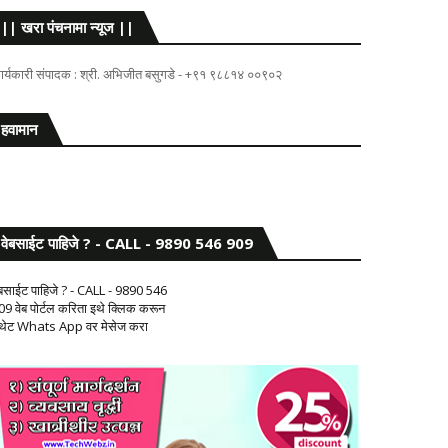
|| खरा पंचनामा न्यूज ||
ार्यकारी संपादक : श्री. अभिजीत बसुगडे - +९१ ९८८१४ ००९०२
हवामान
वेबसाईट पाहिजे ? - CALL - 9890 546 909
ेबसाईट पाहिजे ? - CALL - 9890 546
09 वेब पोर्टल करिता इथे क्लिक करून
 थेट Whats App वर मेसेज करा