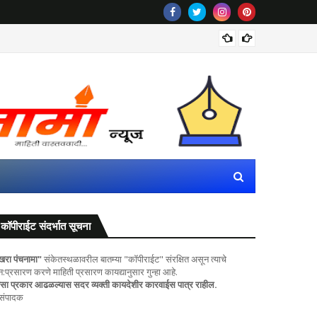
रीलला सा
कॉपीराईट संदर्भात सूचना
खरा पंचनामा"
संकेतस्थळावरील बातम्या "कॉपीराईट" संरक्षित असून त्याचे
ुन:प्रसारण करणे माहिती प्रसारण कायद्यानुसार गुन्हा आहे.
सा प्रकार आढळल्यास सदर व्यक्ती कायदेशीर कारवाईस पात्र राहील.
 संपादक