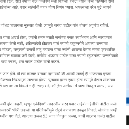
धी दिली. सात वर्षांचा मोठा कालवधी मला मिळाला. शेवटी पक्षाने नव्या चेहऱ्यांना संधी
ाहेबांच्या आहे. पवार साहेबांनी यावर योग्य निर्णय घ्यावा. आपल्याला बरेच पुढे जायचे
 गोंधळ घालायला सुरुवात केली. त्यामुळे जयंत पाटील यांचं बोलणं अपूर्णच राहिलं.
 यांचा आदर्श होता, ज्यांनी तमाम मराठी जनांच्या मनात स्वाभिमान आणि स्वराज्याचं
ारणा केली नाही, अहिल्यादेवी होळकर यांचं ज्यांनी हरहुन्नरीने आपल्या राज्याचा
र मांडला, छत्रपती राजर्षी शाहू महाराज यांचा ज्यांनी आपल्या देशात समता प्रस्थापित
निर्णायक चळवळ उभी केली, कर्मवीर भाऊराव पाटील यांचा ज्यांनी बहुजनांच्या उन्नतीसाठी
ीचा पाया रचला, असं जयंत पाटील यांनी म्हटलं.
डून जात होते. मी त्या काळात वारंवार म्हणायचो की आमची लढाई ही भाजपसह इन्कम
भा निवडणुका लागल्या होत्या. पुलवामा हल्ला झाला होता त्यामुळे देशात लोकांच्या
 यश पक्षाला मिळाले नाही. राष्ट्रवादी काँग्रेस पार्टीच्या 4 जागा निवडून आल्या, असं
 कमी होत नव्हती. म्हणून एकेदिवशी आदरणीय शरद पवार साहेबांना ईडीची नोटीस आली.
रकारची भंबेरी उडाली. या परिस्थितीमुळे संपूर्ण वातावरण ढवळून निघालं. लोकांना आम्ही
वघवीत यश दिले. आपल्या तब्बल 53 जागा निवडून आल्या, याची आठवण जयंत पाटील