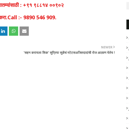
व बातम्यांसाठी : +९१ ९८८१४ ००९०२
िक करा.Call :- 9890 546 909.
NEWER
'सहन करायला शिक' सुप्रिया सुळेंचं स्टेटसअजितदादांची रोज आठवण येतेय !