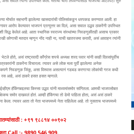
सा सवाल त्यांनी उपस्थित केला. मतांची चोरी लपवण्यासाठी भाजपचा आटापिटा सुरु
. त्या मोर्चात सहभागी झालेल्या खासदारांची पोलिसांकडून धरपकड करण्यात आली. हा
ोगावर आरोप केल्यावर भाजपनं प्रत्युत्तर का दिलं, असा सवाल उद्धव ठाकरेंनी उपस्थित
निशी सिद्ध केलेलं आहे. आता स्थानिक स्वराज्य संस्थांच्या निवडणुकीतही असाच प्रकार
र आणखी कोणाची मतदार म्हणून नोंद नाही ना, याची खातरजमा करावी, असं आवाहन त्यांनी
 होते, असं राष्ट्रवादी काँग्रेस शपचे अध्यक्ष शरद पवार यांनी काही दिवसांपूर्वीच
रकारांनी ठाकरेंना विचारला. त्यावर असे लोक मला पूर्वी झालेल्या अनेक
ामाणिकपणे निवडणूक जिंकू, असा विश्वास असल्यानं गडबड करणाऱ्या लोकांची गरज कधी
ात रस आहे, असं ठाकरे हसत हसत म्हणाले.
ईव्हीएम हॅकिंगबद्दलचा किस्सा उद्धव यांनी माध्यमांसमोर सांगितला. आमची भाजपसोबत
क्षिकच समोर दाखवलं होतं. आम्ही हॅकिंगचा तो डेमो पाहिला होता, असं असं ठाकरे
ंना केला. त्यावर आता तो नेता भाजपमध्ये नेता राहिलेला आहे. तो नुसताच भाजपमध्ये
व बातम्यांसाठी : +९१ ९८८१४ ००९०२
िक करा.Call :- 9890 546 909.