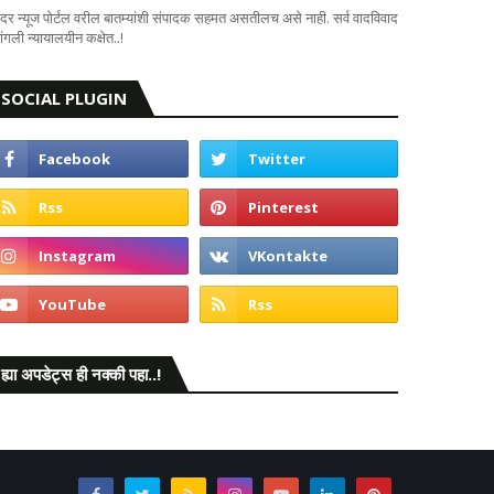
दर न्यूज पोर्टल वरील बातम्यांशी संपादक सहमत असतीलच असे नाही. सर्व वादविवाद
ंगली न्यायालयीन कक्षेत..!
SOCIAL PLUGIN
ह्या अपडेट्स ही नक्की पहा..!