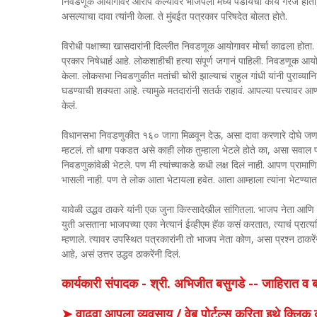
निवडणूक आयोगावर आरोप केल्यावर भाजपला मध्ये पडायची काय गरज होती, अ
असल्याचा दावा त्यांनी केला. ते मुंबईत पत्रकार परिषदेत बोलत होते.
विरोधी पक्षाच्या खासदारांनी दिल्लीत निवडणूक आयोगावर मोर्चा काढला होता
प्रकार निषेधार्ह आहे. लोकशाहीची हत्या संपूर्ण जगानं पाहिली. निवडणूक आय
केला. लोकसभा निवडणुकीत मतांची चोरी झाल्याचं राहुल गांधी यांनी पुराव्या
घडण्याची शक्यता आहे. त्यामुळे मतदारांनी सतर्क राहावं. आपल्या पत्त्याव
केलं.
विधानसभा निवडणुकीत १६० जागा मिळवून देऊ, असा दावा करणारे दोघे जण भेटले
म्हटलं. तो धागा पकडत असे काही लोक तुम्हाला भेटले होते का, असा सवाल पत्
निवडणुकांवेळी भेटले. पण मी त्यांच्याकडे कधी लक्ष दिलं नाही. आपण प्र
भासली नाही. पण ते लोक आता भेटायला हवेत. आता आम्हाला त्यांना भेटण्य
यावेळी उद्धव ठाकरे यांनी एक जुना किस्सादेखील सांगितला. भाजप नेता आणि 
युती असताना भाजपच्या एका नेत्यानं ईव्हीएम हॅक कसं करतात, त्याचं प्रात्य
म्हणाले. त्यावर उपस्थित पत्रकारांनी तो भाजप नेता कोण, असा प्रश्न ठाकरे
आहे, असं उत्तर उद्धव ठाकरेंनी दिलं.
कार्यकारी संपादक - श्री. अभिजीत बसुगडे -- जाहिरात 
➤ वाढवा आपला व्यवसाय / वेब पोर्टल्स करिता इथे क्ल