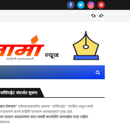
राज्यातील
कॉपीराईट संदर्भात सूचना
खरा पंचनामा"
संकेतस्थळावरील बातम्या "कॉपीराईट" संरक्षित असून त्याचे
ुन:प्रसारण करणे माहिती प्रसारण कायद्यानुसार गुन्हा आहे.
सा प्रकार आढळल्यास सदर व्यक्ती कायदेशीर कारवाईस पात्र राहील.
 संपादक