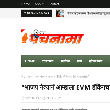
Home
About
Contact
पवित्र पोर्टलवरून शिक्षकभरतीला सुरुव
BREAKING NEWS
HOME
राजकारण
शैक्षणिक
कृषी
दैनिक पंचांग
Home
"भाजप नेत्यानं आम्हाला EVM हॅकिंगचा डेमो दाखवलेला"
"भाजप नेत्यानं आम्हाला EVM हॅकिंगच
Admin
August 11, 2025