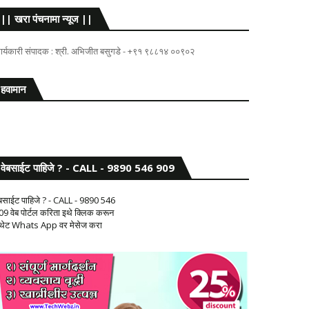
|| खरा पंचनामा न्यूज ||
ार्यकारी संपादक : श्री. अभिजीत बसुगडे - +९१ ९८८१४ ००९०२
हवामान
वेबसाईट पाहिजे ? - CALL - 9890 546 909
ेबसाईट पाहिजे ? - CALL - 9890 546
09 वेब पोर्टल करिता इथे क्लिक करून
 थेट Whats App वर मेसेज करा