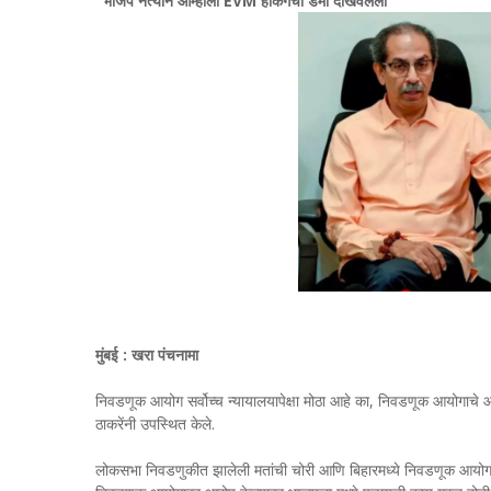
"भाजप नेत्यानं आम्हाला EVM हॅकिंगचा डेमो दाखवलेला"
मुंबई : खरा पंचनामा
निवडणूक आयोग सर्वोच्च न्यायालयापेक्षा मोठा आहे का, निवडणूक आयोगाचे आयुक
ठाकरेंनी उपस्थित केले.
लोकसभा निवडणुकीत झालेली मतांची चोरी आणि बिहारमध्ये निवडणूक आयोगाक