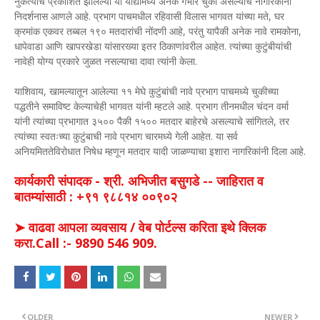
नुकत्याच प्रकाशित झालेल्या या याद्यांमध्ये अनेक गंभीर चुका असल्याचे नागरिकांनी
निदर्शनास आणले आहे. प्रभाग पाचमधील रहिवासी विलास भागवत यांच्या मते, घर
क्रमांक एकवर तब्बल १९० मतदारांची नोंदणी आहे, परंतु यापैकी अनेक नावे रामकोना,
धापेवाडा आणि खापरखेडा यांसारख्या इतर ठिकाणांवरील आहेत. त्यांच्या कुटुंबीयांची
नावेही योग्य प्रकारे जुळत नसल्याचा दावा त्यांनी केला.
याशिवाय, खामल्यातून आलेल्या ११ मेघे कुटुंबांची नावे प्रभाग पाचमध्ये चुकीच्या
पद्धतीने समाविष्ट केल्याचेही भागवत यांनी म्हटले आहे. प्रभाग तीनमधील चंदन वर्मा
यांनी त्यांच्या प्रभागात ३५०० पैकी १५०० मतदार बाहेरचे असल्याचे सांगितले, तर
त्यांच्या स्वतःच्या कुटुंबाची नावे प्रभाग चारमध्ये गेली आहेत. या सर्व
अनियमिततेविरोधात निषेध म्हणून मतदार यादी जाळण्याचा इशारा नागरिकांनी दिला आहे.
कार्यकारी संपादक - श्री. अभिजीत बसुगडे -- जाहिरात व
बातम्यांसाठी : +९१ ९८८१४ ००९०२
➤ वाढवा आपला व्यवसाय / वेब पोर्टल्स करिता इथे क्लिक
करा.Call :- 9890 546 909.
OLDER
NEWER