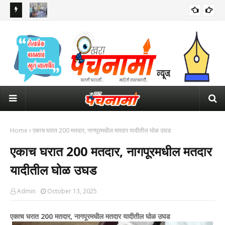
लीत स्थानिक
सांगलीत मोबाईल शोरूम अन् दुकाने फोडणारा सराईत चोरटा गजाआड११ लाखांचा
पवित
मुद्देमाल जप्त
उमे
Home
एकाच घरात 200 मतदार, नागपूरमधील मतदार यादीतील घोळ उघड
एकाच घरात 200 मतदार, नागपूरमधील मतदार
यादीतील घोळ उघड
Admin
October 13, 2025
एकाच घरात 200 मतदार, नागपूरमधील मतदार यादीतील घोळ उघड