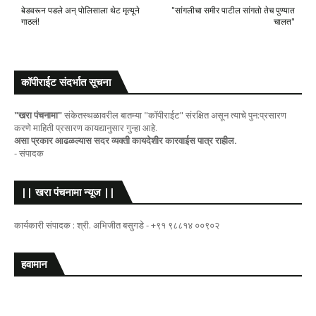
बेडवरून पडले अन् पोलिसाला थेट मृत्यूने
"सांगलीचा समीर पाटील सांगतो तेच पुण्यात
गाठलं!
चालत"
कॉपीराईट संदर्भात सूचना
"खरा पंचनामा"
संकेतस्थळावरील बातम्या "कॉपीराईट" संरक्षित असून त्याचे पुन:प्रसारण
करणे माहिती प्रसारण कायद्यानुसार गुन्हा आहे.
असा प्रकार आढळल्यास सदर व्यक्ती कायदेशीर कारवाईस पात्र राहील.
- संपादक
|| खरा पंचनामा न्यूज ||
कार्यकारी संपादक : श्री. अभिजीत बसुगडे - +९१ ९८८१४ ००९०२
हवामान