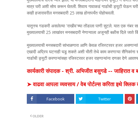
मात्र घरी अशी सोय करून घेतली. शिवाय गावाकडं गार्डाची ड्युटी घेऊन घरी
काही हजारावरील मनसबदारी 25 लाख होनापर्यंत पोहोचवली.
यातूनच गडकरी असलेल्या 'राखीव'च्या तोंडाला पाणी सुटले. यात एक नंबर साह
मुख्यालयाची 25 लाखांवर मनसबदारी नेणाऱ्याला अजूनही बक्षीस दिले जाते क
मुख्यालयाची मनसबदारी सांभाळणारा आणि केवळ रजिस्टरवर हजर असणाऱ्यांवर
एखादी अप्रिय घटनाही घडू शकते अशी भीती तेथे काम करणाऱ्या सैनिकांन
गार्डाची ड्युटी करणाऱ्यांसहा रजिस्टरवर हजर राहणाऱ्यांना दणका देणे आवश
कार्यकारी संपादक - श्री. अभिजीत बसुगडे -- जाहिरात 
➤ वाढवा आपला व्यवसाय / वेब पोर्टल्स करिता इथे क्ल
Facebook
Twitter
OLDER