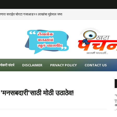
डणारा सराईत चोरटा गजाआड११ लाखांचा मुद्देमाल जप्त
नोकरी संदर्भ
DISCLAIMER
PRIVACY POLICY
CONTACT US
ा 'मनसबदारी'साठी मोठी उठाठेव!
"
प
अ
-