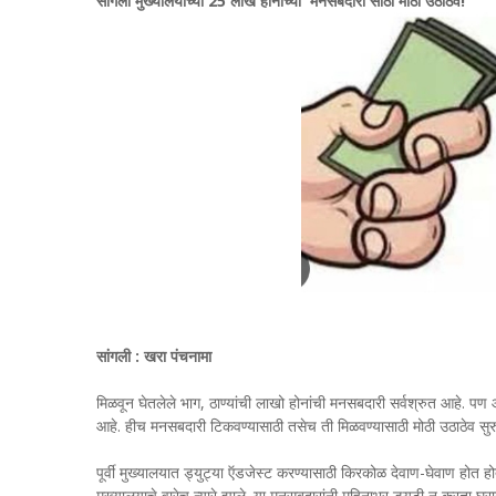
सांगली मुख्यालयाच्या 25 लाख होनांच्या 'मनसबदारी'साठी मोठी उठाठेव!
सांगली : खरा पंचनामा
मिळवून घेतलेले भाग, ठाण्यांची लाखो होनांची मनसबदारी सर्वश्रुत आहे. पण
आहे. हीच मनसबदारी टिकवण्यासाठी तसेच ती मिळवण्यासाठी मोठी उठाठेव सुरु
पूर्वी मुख्यालयात ड्युट्या ऍडजेस्ट करण्यासाठी किरकोळ देवाण-घेवाण होत
मुख्यालयाचे वारेच न्यारे झाले. या मनसबदारांनी महिनाभर ड्युटी न करता घ