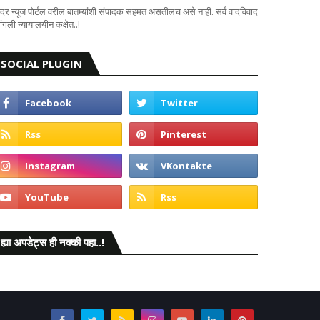
दर न्यूज पोर्टल वरील बातम्यांशी संपादक सहमत असतीलच असे नाही. सर्व वादविवाद
ंगली न्यायालयीन कक्षेत..!
SOCIAL PLUGIN
ह्या अपडेट्स ही नक्की पहा..!