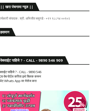
|| खरा पंचनामा न्यूज ||
ार्यकारी संपादक : श्री. अभिजीत बसुगडे - +९१ ९८८१४ ००९०२
हवामान
वेबसाईट पाहिजे ? - CALL - 9890 546 909
ेबसाईट पाहिजे ? - CALL - 9890 546
09 वेब पोर्टल करिता इथे क्लिक करून
 थेट Whats App वर मेसेज करा