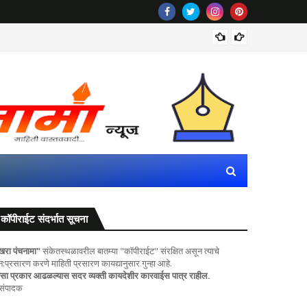
पवित्र प
कॉपीराईट संदर्भात सूचना
खरा पंचनामा"
संकेतस्थळावरील बातम्या "कॉपीराईट" संरक्षित असून त्याचे
ुन:प्रसारण करणे माहिती प्रसारण कायद्यानुसार गुन्हा आहे.
सा प्रकार आढळल्यास सदर व्यक्ती कायदेशीर कारवाईस पात्र राहील.
 संपादक