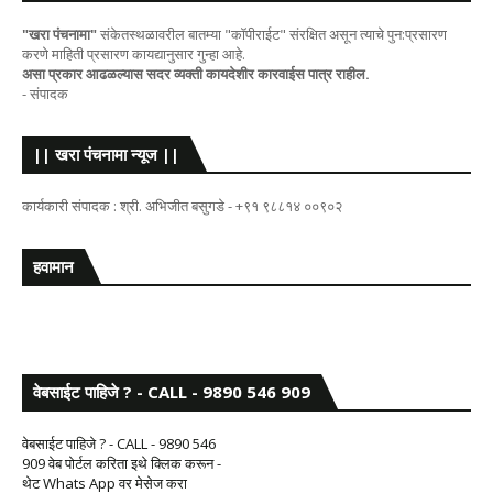
"खरा पंचनामा"
संकेतस्थळावरील बातम्या "कॉपीराईट" संरक्षित असून त्याचे पुन:प्रसारण
करणे माहिती प्रसारण कायद्यानुसार गुन्हा आहे.
असा प्रकार आढळल्यास सदर व्यक्ती कायदेशीर कारवाईस पात्र राहील.
- संपादक
|| खरा पंचनामा न्यूज ||
कार्यकारी संपादक : श्री. अभिजीत बसुगडे - +९१ ९८८१४ ००९०२
हवामान
वेबसाईट पाहिजे ? - CALL - 9890 546 909
वेबसाईट पाहिजे ? - CALL - 9890 546
909 वेब पोर्टल करिता इथे क्लिक करून -
थेट Whats App वर मेसेज करा