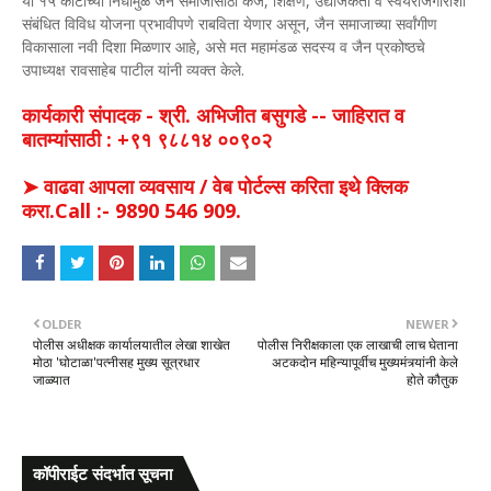
या १५ कोटींच्या निधीमुळे जैन समाजासाठी कर्ज, शिक्षण, उद्योजकता व स्वयंरोजगाराशी
संबंधित विविध योजना प्रभावीपणे राबविता येणार असून, जैन समाजाच्या सर्वांगीण
विकासाला नवी दिशा मिळणार आहे, असे मत महामंडळ सदस्य व जैन प्रकोष्ठचे
उपाध्यक्ष रावसाहेब पाटील यांनी व्यक्त केले.
कार्यकारी संपादक - श्री. अभिजीत बसुगडे -- जाहिरात व
बातम्यांसाठी : +९१ ९८८१४ ००९०२
➤ वाढवा आपला व्यवसाय / वेब पोर्टल्स करिता इथे क्लिक
करा.Call :- 9890 546 909.
OLDER
NEWER
पोलीस अधीक्षक कार्यालयातील लेखा शाखेत
पोलीस निरीक्षकाला एक लाखाची लाच घेताना
मोठा 'घोटाळा'पत्नीसह मुख्य सूत्रधार
अटकदोन महिन्यापूर्वीच मुख्यमंत्र्यांनी केले
जाळ्यात
होते कौतुक
कॉपीराईट संदर्भात सूचना