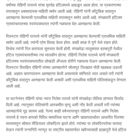
वर्षांच्या रोहिणी पाराध्ये यांचा मृतदेह हॉटेलमध्ये आढळून आला होता. या प्रकरणाच्या
तपासातून धक्कादायक माहिती समोर आली आहे. रोहिणी यांनी कौटुंबिक वादातून
आत्महत्या केल्याची प्राथमिक माहिती तपासातून समोर आली आहे. मंगळवारी हॉटेलम
ग्रामपंचायतच्या स्वयंपाकघरात त्यांनी गळफास घेत आत्महत्या केली.
रिलस्टार रोहिणी पाराध्ये यांनी कौटुंबिक वादातून आत्महत्या केल्याची प्राथमिक माहिती
समोर आली आहे. त्यांनी प्रेम विवाह केला होता. काही काळ ते पुणे येथे राहत होते.
तिथेच त्यांनी रिल करायला सुरुवात केली होती. मंगळवेढा तालुक्यात ब्रम्हपुरी येथील
हॉटेल ग्रामपंचायतीच्या त्या मालकीन होत्या. रोहिणी निलेश पाराध्ये यांनी मंगळवारी
हॉटेलच्या स्वयंपाकघरातील लोखंडी अँग्लला दोरीने गळफास घेऊन आत्महत्या केली.
रिलस्टार विवाहित रोहिणी यांच्या आत्महत्येने सोलापूर जिल्ह्यात मोठी खळबळ उडाली
आहे. अज्ञात कारणावरून आत्महत्या केली असल्याचे सांगितले जात असले तरी त्यांनी
कौटुंबिक वादातून आत्महत्या केली असावी अशी प्राथमिक माहिती पोलिसांकडून देण्यात
आली आहे.
या घटनेनंतर रोहिणी यांचा नवरा निलेश पराध्ये यांनी मंगळवेढा पोलिस ठाण्यात फिर्याद
दिली आहे. त्यानूसार पोलिसांनी आस्कमीत मृत्यू अशी नोंद केली असली तरी त्यांच्या
आत्महत्येचे गूढ कायम आहे. गेल्या काही वर्षभरापासून रोहिणी पाराध्ये आणि निलेश
पाराध्ये हे नवरा-बायको विविध सामाजिक घटना आणि खाद्यपदार्थावर आधारीत रिलच्या
माध्यमातून सोशल मीडियावर लोकप्रिय झाले होते. त्यांच्या या लोकप्रियतेचा फायदा
घेऊन त्यांनी रत्नागिरी-नागपूर या राष्ट्रीय महामार्गावर खवैय्यासाठी ब्रह्मपुरी येथे हॉटेल