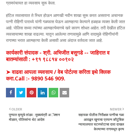
ग्रामपंचायत हा व्यवसाय सुरू केला.
हॉटेल व्यवसायात ते स्थिर होऊन आणखी नवीन शाखा सुरू करत असताना अचानक
पत्नी रोहिणी पाराध्ये यांनी गळफास घेऊन आत्महत्या केल्याने हळहळ व्यक्त केली जात
आहे. पोलिस सध्या त्यांच्या आत्महत्येमागचे खरे कारण शोधत आहेत. तरी देखील हॉटेल
व्यवसायाच्या शाखा वाढल्या. यातून आलेल्या तणावामुळे आणि वादामुळे रोहिणीयांनी
रागाच्या भरात आत्महत्या केली असावी असा अंदाज वर्तवला जात आहे.
कार्यकारी संपादक - श्री. अभिजीत बसुगडे -- जाहिरात व
बातम्यांसाठी : +९१ ९८८१४ ००९०२
➤ वाढवा आपला व्यवसाय / वेब पोर्टल्स करिता इथे क्लिक
करा.Call :- 9890 546 909.
OLDER
NEWER
पुण्यात मृत्यूचे तांडव : मुख्यमंत्री अॅक्शन
सहायक पोलीस निरीक्षक पत्नीचा गळा
मोडवर, पोलिसांना थेट आदेश
आवळून खुनाचा प्रयत्न कौटुंबिक
न्यायालयात घटस्फोटाचा दावा दाखल
केल्याच्या रागामधून कृत्य