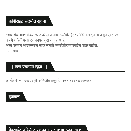
कॉपीराईट संदर्भात सूचना
"खरा पंचनामा"
संकेतस्थळावरील बातम्या "कॉपीराईट" संरक्षित असून त्याचे पुन:प्रसारण
करणे माहिती प्रसारण कायद्यानुसार गुन्हा आहे.
असा प्रकार आढळल्यास सदर व्यक्ती कायदेशीर कारवाईस पात्र राहील.
- संपादक
|| खरा पंचनामा न्यूज ||
कार्यकारी संपादक : श्री. अभिजीत बसुगडे - +९१ ९८८१४ ००९०२
हवामान
वेबसाईट पाहिजे ? - CALL - 9890 546 909