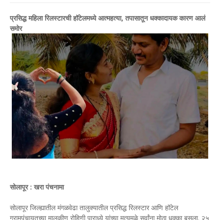
प्रसिद्ध महिला रिलस्टारची हॉटेलमध्ये आत्महत्या, तपासातून धक्कादायक कारण आलं
समोर
सोलापूर : खरा पंचनामा
सोलापूर जिल्ह्यातील मंगळवेढा तालुक्यातील प्रसिद्ध रिलस्टार आणि हॉटेल
ग्रामपंचायतच्या मालकीण रोहिणी पाराध्ये यांच्या मृत्यूमुळे सर्वांना मोठा धक्का बसला. २५