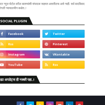
दर न्यूज पोर्टल वरील बातम्यांशी संपादक सहमत असतीलच असे नाही. सर्व वादविवाद
ंगली न्यायालयीन कक्षेत..!
SOCIAL PLUGIN
ह्या अपडेट्स ही नक्की पहा..!