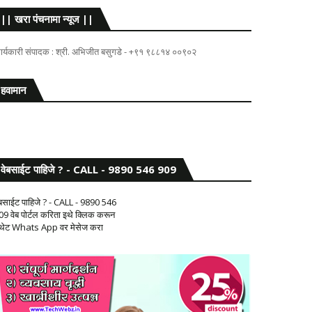
|| खरा पंचनामा न्यूज ||
ार्यकारी संपादक : श्री. अभिजीत बसुगडे - +९१ ९८८१४ ००९०२
हवामान
वेबसाईट पाहिजे ? - CALL - 9890 546 909
ेबसाईट पाहिजे ? - CALL - 9890 546
09 वेब पोर्टल करिता इथे क्लिक करून
 थेट Whats App वर मेसेज करा