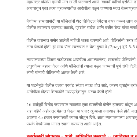
महाराष्ट्र पोलीस दलाची मान खाली घालणारी आणि 'खाकी' वर्दीची प्रतिम
आवारातून एका हत्या प्रकरणातील आरोपीला पळून जाण्यास मदत केल्याप्रकर
पैशांच्या हव्यासापोटी या पोलिसांनी थेट डिजिटल पेमेंटचा वापर करून लाच 
पोलीस हवालदार एकनाथ तळपदे, प्रशांत राठोड आणि वसीम शेख यांचा समाव
पोलीस तपासात समोर आलेली माहिती थक्क करणारी आहे. पोलिसांनी फरार होण
लाच घेतली होती. ही लाच रोख स्वरूपात न घेता गुगल पे (Gpay) द्वारे 5-5 
न्यायालयाच्या पिंजरा गाडीजवळ आरोपीला आणल्यानंतर, लाचखोर पोलिसांनी आर
लघुशंकेचा बहाणा केला आणि पोलिसांनी त्याला पळून जाण्याची पूर्ण संधी दिली
सोनी यांनाही पोलिसांनी अटक केली आहे.
या घटनेमुळे पोलीस दलात प्रचंड संताप व्यक्त होत आहे, कारण क्राईम ब्रांच य
आरोपीला मोठ्या शिताफीने मध्यप्रदेशातून अटक केली होती.
16 वर्षांपूर्वी विनोद जयसवाल नावाच्या एका व्यक्तीची दोरीने हातपाय बांध
सहा महिने अहोरात्र मेहनत घेऊन या फरार खुन्याला गजाआड केले होते. मात्र
अवघ्या 45 हजार रुपयांसाठी त्याला सोडून दिले. आता न्यायालयाच्या आवारात
पथके वेगवेगळ्या भागात रवाना करण्यात आली आहेत.
कार्यकारी संपादक - श्री. अभिजीत बसुगडे -- जाहिरात 