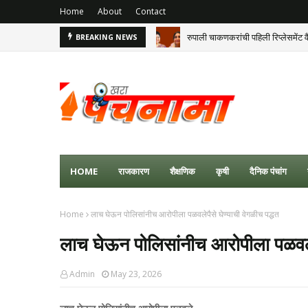
Home
About
Contact
रुपाली चाकणकरांची पहिली रिप्लेसमेंट व
BREAKING NEWS
HOME
राजकारण
शैक्षणिक
कृषी
दैनिक पंचांग
Home
लाच घेऊन पोलिसांनीच आरोपीला पळवलेपैसे घेण्याची वेगळीच पद्धत
लाच घेऊन पोलिसांनीच आरोपीला पळवलेप
Admin
May 23, 2026