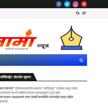
महाराष्ट
कॉपीराईट संदर्भात सूचना
खरा पंचनामा"
संकेतस्थळावरील बातम्या "कॉपीराईट" संरक्षित असून त्याचे
ुन:प्रसारण करणे माहिती प्रसारण कायद्यानुसार गुन्हा आहे.
सा प्रकार आढळल्यास सदर व्यक्ती कायदेशीर कारवाईस पात्र राहील.
 संपादक