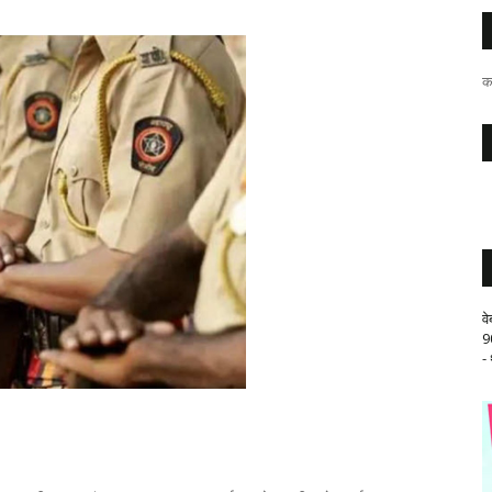
क
व
9
-