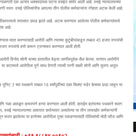
ा डागाळणारी एक अत्यंत धक्कादायक घटना वसईत समोर आली आहे. वसई न्यायालयाच्या
णी स्वतः वसई पोलिसांनीच आपल्या तीन पोलीस कर्मचाऱ्यांना रंगेहात अटक केली आहे.
स्वीकारल्याचे तपासात उघड झाले आहे. अटक करण्यात आलेल्या पोलीस कर्मचाऱ्यांमध्ये
ेश आहे.
्यास मदत करण्यासाठी आरोपी आणि त्याच्या कुटुंबीयांकडून तब्बल 45 हजार रुपयांची
हजार रुपयांचे हप्ते करून ट्रान्सफर करण्यात आली होती.
ोपी विनोद सोनी याच्या हातातील बेड्या जाणीवपूर्वक सैल केल्या. यानंतर आरोपीने
. या कटामध्ये आरोपीला पूर्ण साथ देणारी त्याची पत्नी साक्षी सोनी आणि मुलगा अतुल
ुनिट 3 च्या पथकाने तब्बल 16 वर्षांपूर्वीच्या एका क्लिष्ट मर्डर केसचा छडा लावून या
ून आणि गळा आवळून क्रूरपणे हत्या करण्यात आली होती. क्राईम ब्रांचच्या पथकाने सलग
, वसई न्यायालयाच्या आवारात कर्तव्यावर असलेल्या या तीन लाचखोर कर्मचाऱ्यांनी
ून फरार झालेल्या या हत्येच्या आरोपीला पुन्हा पकडण्यासाठी पोलिसांची मोठी फौज आणि
व बातम्यांसाठी : +९१ ९८८१४ ००९०२