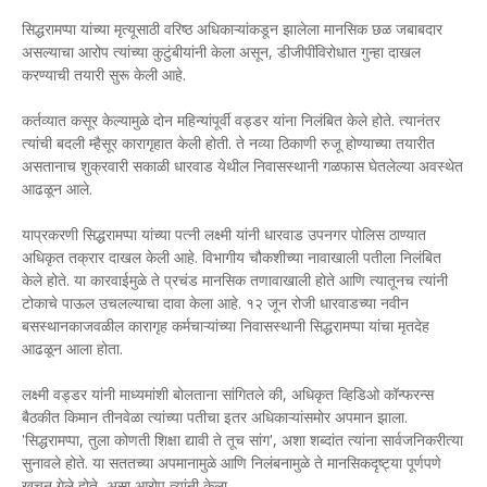
सिद्धरामप्पा यांच्या मृत्यूसाठी वरिष्ठ अधिकाऱ्यांकडून झालेला मानसिक छळ जबाबदार
असल्याचा आरोप त्यांच्या कुटुंबीयांनी केला असून, डीजीपींविरोधात गुन्हा दाखल
करण्याची तयारी सुरू केली आहे.
कर्तव्यात कसूर केल्यामुळे दोन महिन्यांपूर्वी वड्डर यांना निलंबित केले होते. त्यानंतर
त्यांची बदली म्हैसूर कारागृहात केली होती. ते नव्या ठिकाणी रुजू होण्याच्या तयारीत
असतानाच शुक्रवारी सकाळी धारवाड येथील निवासस्थानी गळफास घेतलेल्या अवस्थेत
आढळून आले.
याप्रकरणी सिद्धरामप्पा यांच्या पत्नी लक्ष्मी यांनी धारवाड उपनगर पोलिस ठाण्यात
अधिकृत तक्रार दाखल केली आहे. विभागीय चौकशीच्या नावाखाली पतीला निलंबित
केले होते. या कारवाईमुळे ते प्रचंड मानसिक तणावाखाली होते आणि त्यातूनच त्यांनी
टोकाचे पाऊल उचलल्याचा दावा केला आहे. १२ जून रोजी धारवाडच्या नवीन
बसस्थानकाजवळील कारागृह कर्मचाऱ्यांच्या निवासस्थानी सिद्धरामप्पा यांचा मृतदेह
आढळून आला होता.
लक्ष्मी वड्डर यांनी माध्यमांशी बोलताना सांगितले की, अधिकृत व्हिडिओ कॉन्फरन्स
बैठकीत किमान तीनवेळा त्यांच्या पतीचा इतर अधिकाऱ्यांसमोर अपमान झाला.
'सिद्धरामप्पा, तुला कोणती शिक्षा द्यावी ते तूच सांग', अशा शब्दांत त्यांना सार्वजनिकरीत्या
सुनावले होते. या सततच्या अपमानामुळे आणि निलंबनामुळे ते मानसिकदृष्ट्या पूर्णपणे
खचून गेले होते, असा आरोप त्यांनी केला.