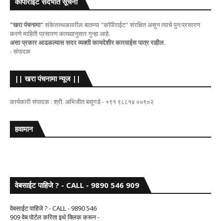
कॉपीराईट संदर्भात सूचना
"खरा पंचनामा"
संकेतस्थळावरील बातम्या "कॉपीराईट" संरक्षित असून त्याचे पुन:प्रसारण
करणे माहिती प्रसारण कायद्यानुसार गुन्हा आहे.
असा प्रकार आढळल्यास सदर व्यक्ती कायदेशीर कारवाईस पात्र राहील.
- संपादक
|| खरा पंचनामा न्यूज ||
कार्यकारी संपादक : श्री. अभिजीत बसुगडे - +९१ ९८८१४ ००९०२
हवामान
वेबसाईट पाहिजे ? - CALL - 9890 546 909
वेबसाईट पाहिजे ? - CALL - 9890 546
909 वेब पोर्टल करिता इथे क्लिक करून -