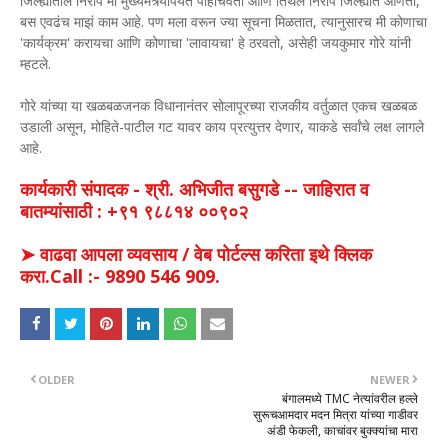
जिल्ह्यातील निरोप मी मुख्यमंत्र्यांपर्यंत पोहोचवतो आणि तिथले निरोप जिल्ह्यात आणतो,
बस एवढंच माझं काम आहे. पण मला वरून ज्या सूचना मिळतात, त्यानुसारच मी कोणाचा
'कार्यक्रम' करायचा आणि कोणाचा 'लावायचा' हे ठरवतो, असेही जयकुमार गोरे यांनी
म्हटले.
गोरे यांच्या या खळबळजनक विधानानंतर सोलापूरच्या राजकीय वर्तुळात एकच खळबळ
उडाली असून, मोहिते-पाटील गट यावर काय प्रत्युत्तर देणार, याकडे सर्वांचे लक्ष लागले
आहे.
कार्यकारी संपादक - श्री. अभिजीत बसुगडे -- जाहिरात व
बातम्यांसाठी : +९१ ९८८१४ ००९०२
➤ वाढवा आपला व्यवसाय / वेब पोर्टल्स करिता इथे क्लिक
करा.Call :- 9890 546 909.
OLDER
NEWER
बंगालमध्ये TMC नेत्यांवरील हल्ले
सुरूचआमदार मदन मित्रा यांच्या गाडीवर
अंडी फेकली, काचांवर बुक्क्यांचा मारा