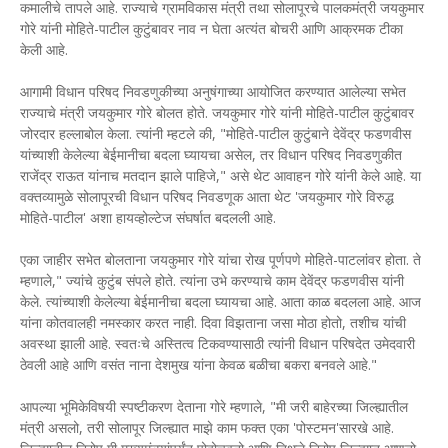
कमालीचे तापले आहे. राज्याचे ग्रामविकास मंत्री तथा सोलापूरचे पालकमंत्री जयकुमार
गोरे यांनी मोहिते-पाटील कुटुंबावर नाव न घेता अत्यंत बोचरी आणि आक्रमक टीका
केली आहे.
आगामी विधान परिषद निवडणुकीच्या अनुषंगाच्या आयोजित करण्यात आलेल्या सभेत
राज्याचे मंत्री जयकुमार गोरे बोलत होते. जयकुमार गोरे यांनी मोहिते-पाटील कुटुंबावर
जोरदार हल्लाबोल केला. त्यांनी म्हटले की, "मोहिते-पाटील कुटुंबाने देवेंद्र फडणवीस
यांच्याशी केलेल्या बेईमानीचा बदला घ्यायचा असेल, तर विधान परिषद निवडणुकीत
राजेंद्र राऊत यांनाच मतदान झाले पाहिजे," असे थेट आवाहन गोरे यांनी केले आहे. या
वक्तव्यामुळे सोलापूरची विधान परिषद निवडणूक आता थेट 'जयकुमार गोरे विरुद्ध
मोहिते-पाटील' अशा हायव्होल्टेज संघर्षात बदलली आहे.
एका जाहीर सभेत बोलताना जयकुमार गोरे यांचा रोख पूर्णपणे मोहिते-पाटलांवर होता. ते
म्हणाले," ज्यांचे कुटुंब संपले होते. त्यांना उभे करण्याचे काम देवेंद्र फडणवीस यांनी
केले. त्यांच्याशी केलेल्या बेईमानीचा बदला घ्यायचा आहे. आता काळ बदलला आहे. आज
यांना कोतवालही नमस्कार करत नाही. दिवा विझताना जसा मोठा होतो, तशीच यांची
अवस्था झाली आहे. स्वतःचे अस्तित्व टिकवण्यासाठी त्यांनी विधान परिषदेत उमेदवारी
ठेवली आहे आणि वसंत नाना देशमुख यांना केवळ बळीचा बकरा बनवले आहे."
आपल्या भूमिकेविषयी स्पष्टीकरण देताना गोरे म्हणाले, "मी जरी बाहेरच्या जिल्ह्यातील
मंत्री असलो, तरी सोलापूर जिल्ह्यात माझे काम फक्त एका 'पोस्टमन'सारखे आहे.