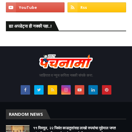
ह्या अपडेट्स ही नक्की पहा..!
जाहिरात व न्यूज करिता नक्की संपर्क करा.
RANDOM NEWS
११ पिस्तूल, २२ जिवंत काडतुसांसह लाखो रुपयांचा मुद्देमाल जप्त!