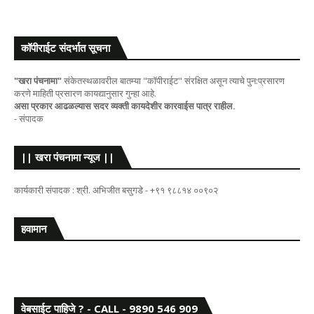
कॉपीराईट संदर्भात सूचना
"खरा पंचनामा"
संकेतस्थळावरील बातम्या "कॉपीराईट" संरक्षित असून त्याचे पुन:प्रसारण
करणे माहिती प्रसारण कायद्यानुसार गुन्हा आहे.
असा प्रकार आढळल्यास सदर व्यक्ती कायदेशीर कारवाईस पात्र राहील.
- संपादक
|| खरा पंचनामा न्यूज ||
कार्यकारी संपादक : श्री. अभिजीत बसुगडे - +९१ ९८८१४ ००९०२
हवामान
वेबसाईट पाहिजे ? - CALL - 9890 546 909