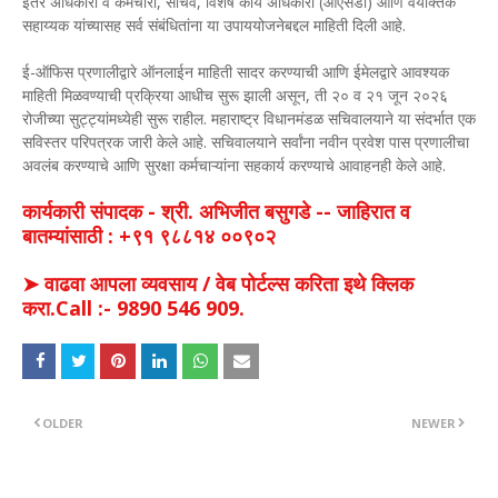
इतर अधिकारी व कर्मचारी, सचिव, विशेष कार्य अधिकारी (ओएसडी) आणि वैयक्तिक
सहाय्यक यांच्यासह सर्व संबंधितांना या उपाययोजनेबद्दल माहिती दिली आहे.
ई-ऑफिस प्रणालीद्वारे ऑनलाईन माहिती सादर करण्याची आणि ईमेलद्वारे आवश्यक
माहिती मिळवण्याची प्रक्रिया आधीच सुरू झाली असून, ती २० व २१ जून २०२६
रोजीच्या सुट्ट्यांमध्येही सुरू राहील. महाराष्ट्र विधानमंडळ सचिवालयाने या संदर्भात एक
सविस्तर परिपत्रक जारी केले आहे. सचिवालयाने सर्वांना नवीन प्रवेश पास प्रणालीचा
अवलंब करण्याचे आणि सुरक्षा कर्मचाऱ्यांना सहकार्य करण्याचे आवाहनही केले आहे.
कार्यकारी संपादक - श्री. अभिजीत बसुगडे -- जाहिरात व
बातम्यांसाठी : +९१ ९८८१४ ००९०२
➤ वाढवा आपला व्यवसाय / वेब पोर्टल्स करिता इथे क्लिक
करा.Call :- 9890 546 909.
OLDER
NEWER