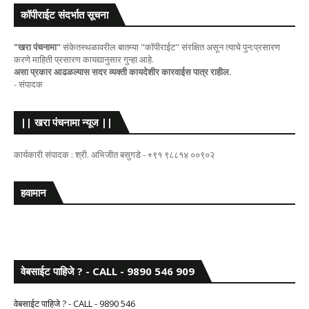
कॉपीराईट संदर्भात सूचना
"खरा पंचनामा"
संकेतस्थळावरील बातम्या "कॉपीराईट" संरक्षित असून त्याचे पुन:प्रसारण
करणे माहिती प्रसारण कायद्यानुसार गुन्हा आहे.
असा प्रकार आढळल्यास सदर व्यक्ती कायदेशीर कारवाईस पात्र राहील.
- संपादक
|| खरा पंचनामा न्यूज ||
कार्यकारी संपादक : श्री. अभिजीत बसुगडे - +९१ ९८८१४ ००९०२
हवामान
वेबसाईट पाहिजे ? - CALL - 9890 546 909
वेबसाईट पाहिजे ? - CALL - 9890 546