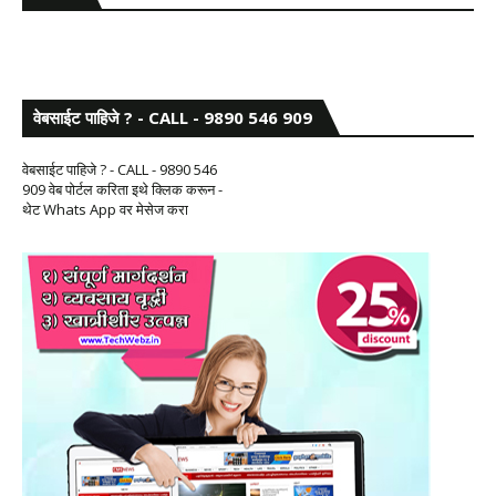
वेबसाईट पाहिजे ? - CALL - 9890 546 909
वेबसाईट पाहिजे ? - CALL - 9890 546
909 वेब पोर्टल करिता इथे क्लिक करून -
थेट Whats App वर मेसेज करा