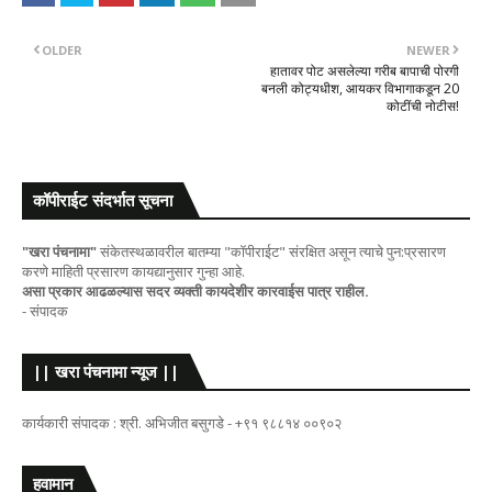
OLDER
NEWER
हातावर पोट असलेल्या गरीब बापाची पोरगी
बनली कोट्यधीश, आयकर विभागाकडून 20
कोटींची नोटीस!
कॉपीराईट संदर्भात सूचना
"खरा पंचनामा"
संकेतस्थळावरील बातम्या "कॉपीराईट" संरक्षित असून त्याचे पुन:प्रसारण
करणे माहिती प्रसारण कायद्यानुसार गुन्हा आहे.
असा प्रकार आढळल्यास सदर व्यक्ती कायदेशीर कारवाईस पात्र राहील.
- संपादक
|| खरा पंचनामा न्यूज ||
कार्यकारी संपादक : श्री. अभिजीत बसुगडे - +९१ ९८८१४ ००९०२
हवामान