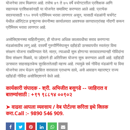
योजनेचा लाभ मिळणार आहे. तसेच ७१ ते ७५ वर्षे वयोगटातील प्रशिक्षक आणि
सहाय्यक प्रशिक्षकांनाही या योजनेत समाविष्ट करण्यात आले आहे. प्रत्येक
सदस्यासाठी ११० रुपये प्रीमियम भरावा लागणार असून, यासाठी मंडळांनी चर्चगेट
येथील ओरिएंटल इन्शुरन्स कंपनीच्या कार्यालयात आवश्यक कागदपत्रांसह नोंदणी करून
प्रीमियम भरावा लागणार आहे.
असोसिएशनच्या माहितीनुसार, ही योजना अधिक कालावधीचा सराव करणाऱ्या
मंडळांसाठीच लागू आहे. दरवर्षी गुरुपौर्णिमेपासून दहीहंडी उत्सवापर्यंत स्वतंत्र विमा
संरक्षण योजना राबविण्यात येते. मात्र, त्याआधी सुरू होणाऱ्या सरावादरम्यानही गोविंदांना
विमा संरक्षण मिळावे, या उद्देशाने ही अतिरिक्त योजना सुरू करण्यात आली आहे. दहीहंडी
उत्सवात साहसाइतकेच सुरक्षिततेलाही महत्त्व आहे. त्यामुळे सर्व गोविंदा मंडळांनी या विमा
योजनेचा लाभ घेऊन सुरक्षित सरावाला प्राधान्य द्यावे, असे आवाहन महाराष्ट्र राज्य
दहीहंडी गोविंदा असोसिएशनने केले आहे.
कार्यकारी संपादक - श्री. अभिजीत बसुगडे -- जाहिरात व
बातम्यांसाठी : +९१ ९८८१४ ००९०२
➤ वाढवा आपला व्यवसाय / वेब पोर्टल्स करिता इथे क्लिक
करा.Call :- 9890 546 909.