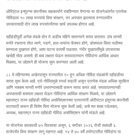
ओरिएंटल इन्शुरन्स कंपनीच्या सहकार्याने राबविण्यात येणाऱ्या या योजनेअंतर्गत प्रत्येक
गोविंदाला १० लाख रुपयांचे विमा संरक्षण, तर अपघात झाल्यास रुग्णालयीन
उपचारासाठी दोन लाख रुपयांपर्यंतचा खर्च उपलब्ध होणार आहे.
दहीहंडीपूर्वी अनेक मंडळे दोन ते अडीच महिने सातत्याने सराव करतात. उंच मानवी
मनोरे रचताना तोल जाणे, पडणे, हात-पायांना फॅक्चर होणे, डोक्याला किंवा पाठीच्या
कण्याला दुखापत होणे, अशा घटना दरवर्षी घडतात. गंभीर दुखापतींमुळे उपचाराचा
खर्चही मोठा असतो. ही बाब लक्षात घेऊन सरावादरम्यान गोविंदांना आर्थिक आधार
मिळावा, या उद्देशाने ही योजना सुरू करण्यात आली आहे.
८८ मे महिन्याच्या अखेरपासून राज्यातील ९० हून अधिक गोविंदा मंडळांनी दहीहंडीचा
सराव सुरू केला आहे. प्रो-गोविंदामुळे स्पर्धा वाढली असून प्रत्येक मंडळ अधिक सुरक्षित
आणि भक्कम मानवी मनोरे उभारण्यासाठी करून सराव करत आहे. सरावादरम्यानही
अपघाताची शक्यता लक्षात घेऊन गोविंदांना आर्थिक संरक्षण मिळावे, या उद्देशाने
महाराष्ट्र राज्य दहीहंडी गोविंदा असोसिएशनच्या प्रयत्नांनी ओरीयंटल इंशुरन्स कंपनीशी
वाटाघाटी करून ही विशेष विमा योजना सुरू केली आहे, असे मत बाळा पडेलकर,
अध्यक्ष, महाराष्ट्र राज्य दहीहंडी गोविंदा असोसिएशन यांनी मांडले आहे.
या योजनेचा कालावधी ७५ दिवसाचा असून, ६ सप्टेंबर २०२६ रोजी सकाळी ६
वाजेपर्यंत विमा संरक्षण लागू राहणार आहे. १४ ते ७० वर्षे वयोगटातील गोविंदांना या