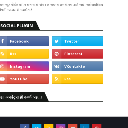
दर न्यूज पोर्टल वरील बातम्यांशी संपादक सहमत असतीलच असे नाही. सर्व वादविवाद
ंगली न्यायालयीन कक्षेत..!
SOCIAL PLUGIN
ह्या अपडेट्स ही नक्की पहा..!