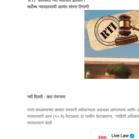
'RTI' कार्यकर्ता नवा व्यवसाय झालाय !
सर्वोच्च न्यायालयाची अत्यंत संतप्त टिप्पणी
नवी दिल्ली : खरा पंचनामा
रस्ता बांधकामाच्या कामात सरकारी कर्मचाऱ्याला अडथळा आणल्याचा आरोप असल
न्यायालयाने आज (१५ मे) फेटाळला. हा जामीन फेटाळताना, "माहिती अधिकार
न्यायालयाने केली.