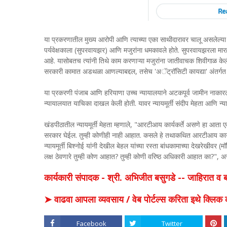
या प्रकरणातील मुख्य आरोपी आणि त्याच्या एका साथीदारावर चालू असलेल्य
पर्यवेक्षकाला (सुपरवायझर) आणि मजुरांना धमकावले होते. सुपरवायझरला मारहा
आहे. यासोबतच त्यांनी तिथे काम करणाऱ्या मजुरांना जातीवाचक शिवीगाळ केली.
सरकारी कामात अडथळा आणल्याबद्दल, तसेच 'अॅट्रॉसिटी कायद्या' अंतर्ग
या प्रकरणी पंजाब आणि हरियाणा उच्च न्यायालयाने अटकपूर्व जामीन नाकारल्या
न्यायालयात याचिका दाखल केली होती. यावर न्यायमूर्ती संदीप मेहता आणि न्या
खंडपीठातील न्यायमूर्ती मेहता म्हणाले, "आरटीआय कार्यकर्ते असणे हा आता
सरकार घेईल. तुम्ही कोणीही नाही आहात. कसले हे तथाकथित आरटीआय कार्यकर्
न्यायमूर्ती बिश्नोई यांनी देखील बेहल यांच्या रस्ता बांधकामाच्या देखरेखीवर (मॉ
लक्ष ठेवणारे तुम्ही कोण आहात? तुम्ही कोणी वरिष्ठ अधिकारी आहात का?", अस
कार्यकारी संपादक - श्री. अभिजीत बसुगडे -- जाहिरात 
➤ वाढवा आपला व्यवसाय / वेब पोर्टल्स करिता इथे क्ल
Facebook
Twitter