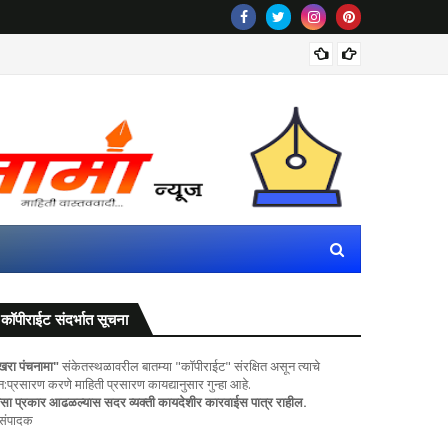
महाराष्ट
कॉपीराईट संदर्भात सूचना
खरा पंचनामा"
संकेतस्थळावरील बातम्या "कॉपीराईट" संरक्षित असून त्याचे
ुन:प्रसारण करणे माहिती प्रसारण कायद्यानुसार गुन्हा आहे.
सा प्रकार आढळल्यास सदर व्यक्ती कायदेशीर कारवाईस पात्र राहील.
 संपादक