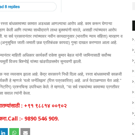
ा रस्ता बांधकामाच्या कामात अडथळा आणल्याचा आरोप आहे. काम करून घेणाऱ्या
ण केली आणि त्याच्या साथीदाराने लाथा बुक्क्यांनी मारले, असाही त्यांच्यावर आरोप
 या सर्व प्रकारानंतर त्यांच्यावर नवीन कायद्यानुसार (भारतीय न्याय संहिता) मारहाण व
त (अनुसूचित जाती-जमाती छळ प्रतिबंधक कायदा) गुन्हा दाखल करण्यात आला आहे.
नंतर माहिती अधिकार कार्यकर्ते राकेश कुमार बेहल यांनी जामिनासाठी सर्वोच्च
यमूर्ती विजय बिश्नोई यांच्या खंडपीठासमोर सुनावणी झाली.
 एक नवा व्यवसाय झाला आहे. केंद्र सरकारने निधी दिला आहे, रस्ता बांधकामाची काळजी
ते! हे म्हणजे 'यलो जर्नलिझम' (पित्त पत्रकारिता) आहे. अर्ज फेटाळण्यात येत आहे."
निटरिंग) प्रश्नचिन्ह उपस्थित केले. ते म्हणाले, "या सर्व रस्त्यांच्या कामाच्या प्रगतीवर
ा सवाल त्यांनी केला.
व बातम्यांसाठी : +९१ ९८८१४ ००९०२
िक करा.Call :- 9890 546 909.