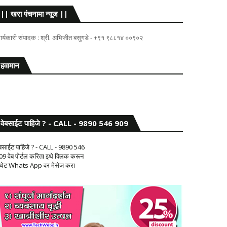
|| खरा पंचनामा न्यूज ||
ार्यकारी संपादक : श्री. अभिजीत बसुगडे - +९१ ९८८१४ ००९०२
हवामान
वेबसाईट पाहिजे ? - CALL - 9890 546 909
ेबसाईट पाहिजे ? - CALL - 9890 546
09 वेब पोर्टल करिता इथे क्लिक करून
 थेट Whats App वर मेसेज करा