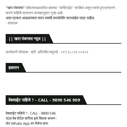
"खरा पंचनामा"
संकेतस्थळावरील बातम्या "कॉपीराईट" संरक्षित असून त्याचे पुन:प्रसारण
करणे माहिती प्रसारण कायद्यानुसार गुन्हा आहे.
असा प्रकार आढळल्यास सदर व्यक्ती कायदेशीर कारवाईस पात्र राहील.
- संपादक
|| खरा पंचनामा न्यूज ||
कार्यकारी संपादक : श्री. अभिजीत बसुगडे - +९१ ९८८१४ ००९०२
हवामान
वेबसाईट पाहिजे ? - CALL - 9890 546 909
वेबसाईट पाहिजे ? - CALL - 9890 546
909 वेब पोर्टल करिता इथे क्लिक करून -
थेट Whats App वर मेसेज करा