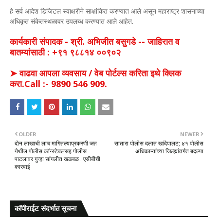
हे सर्व आदेश डिजिटल स्वाक्षरीने साक्षांकित करण्यात आले असून महाराष्ट्र शासनाच्या
अधिकृत संकेतस्थळावर उपलब्ध करण्यात आले आहेत.
कार्यकारी संपादक - श्री. अभिजीत बसुगडे -- जाहिरात व
बातम्यांसाठी : +९१ ९८८१४ ००९०२
➤ वाढवा आपला व्यवसाय / वेब पोर्टल्स करिता इथे क्लिक
करा.Call :- 9890 546 909.
OLDER
NEWER
दोन लाखाची लाच मागितल्याप्रकरणी जत
सातारा पोलीस दलात खांदेपालट; ४१ पोलीस
येथील पोलीस कॉन्स्टेबलसह पोलीस
अधिकाऱ्यांच्या जिल्ह्यांतर्गत बदल्या
पाटलावर गुन्हा सांगलीत खळबळ : एसीबीची
कारवाई
कॉपीराईट संदर्भात सूचना