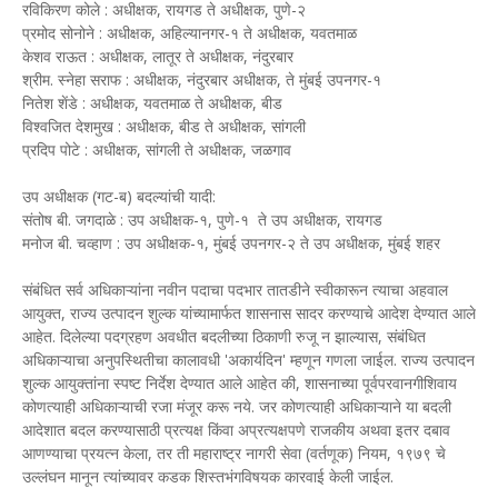
रविकिरण कोले : अधीक्षक, रायगड ते अधीक्षक, पुणे-२
प्रमोद सोनोने : अधीक्षक, अहिल्यानगर-१ ते अधीक्षक, यवतमाळ
केशव राऊत : अधीक्षक, लातूर ते अधीक्षक, नंदुरबार
श्रीम. स्नेहा सराफ : अधीक्षक, नंदुरबार अधीक्षक, ते मुंबई उपनगर-१
नितेश शेंडे : अधीक्षक, यवतमाळ ते अधीक्षक, बीड
विश्वजित देशमुख : अधीक्षक, बीड ते अधीक्षक, सांगली
प्रदिप पोटे : अधीक्षक, सांगली ते अधीक्षक, जळगाव
उप अधीक्षक (गट-ब) बदल्यांची यादी:
संतोष बी. जगदाळे : उप अधीक्षक-१, पुणे-१ ते उप अधीक्षक, रायगड
मनोज बी. चव्हाण : उप अधीक्षक-१, मुंबई उपनगर-२ ते उप अधीक्षक, मुंबई शहर
संबंधित सर्व अधिकाऱ्यांना नवीन पदाचा पदभार तातडीने स्वीकारून त्याचा अहवाल
आयुक्त, राज्य उत्पादन शुल्क यांच्यामार्फत शासनास सादर करण्याचे आदेश देण्यात आले
आहेत. दिलेल्या पदग्रहण अवधीत बदलीच्या ठिकाणी रुजू न झाल्यास, संबंधित
अधिकाऱ्याचा अनुपस्थितीचा कालावधी 'अकार्यदिन' म्हणून गणला जाईल. राज्य उत्पादन
शुल्क आयुक्तांना स्पष्ट निर्देश देण्यात आले आहेत की, शासनाच्या पूर्वपरवानगीशिवाय
कोणत्याही अधिकाऱ्याची रजा मंजूर करू नये. जर कोणत्याही अधिकाऱ्याने या बदली
आदेशात बदल करण्यासाठी प्रत्यक्ष किंवा अप्रत्यक्षपणे राजकीय अथवा इतर दबाव
आणण्याचा प्रयत्न केला, तर ती महाराष्ट्र नागरी सेवा (वर्तणूक) नियम, १९७९ चे
उल्लंघन मानून त्यांच्यावर कडक शिस्तभंगविषयक कारवाई केली जाईल.