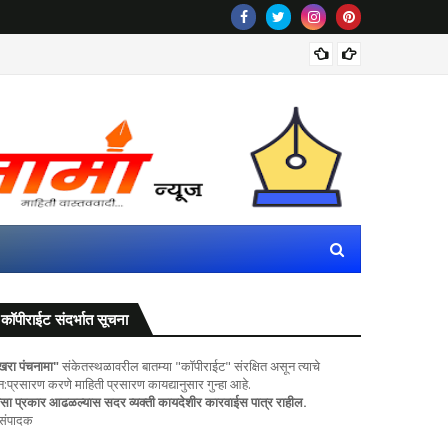
पवित्र प
कॉपीराईट संदर्भात सूचना
खरा पंचनामा"
संकेतस्थळावरील बातम्या "कॉपीराईट" संरक्षित असून त्याचे
ुन:प्रसारण करणे माहिती प्रसारण कायद्यानुसार गुन्हा आहे.
सा प्रकार आढळल्यास सदर व्यक्ती कायदेशीर कारवाईस पात्र राहील.
 संपादक