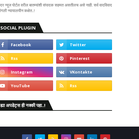
दर न्यूज पोर्टल वरील बातम्यांशी संपादक सहमत असतीलच असे नाही. सर्व वादविवाद
ंगली न्यायालयीन कक्षेत..!
SOCIAL PLUGIN
ह्या अपडेट्स ही नक्की पहा..!