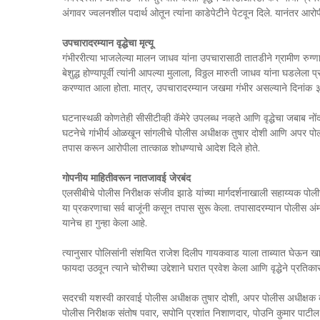
अंगावर ज्वलनशील पदार्थ ओतून त्यांना काडेपेटीने पेटवून दिले. यानंतर आरो
उपचारादरम्यान वृद्धेचा मृत्यू
गंभीररीत्या भाजलेल्या मालन जाधव यांना उपचारासाठी तातडीने ग्रामीण रुग
बेशुद्ध होण्यापूर्वी त्यांनी आपल्या मुलाला, विठ्ठल मारुती जाधव यांना घडलेल
करण्यात आला होता. मात्र, उपचारादरम्यान जखमा गंभीर असल्याने दिनांक ३ 
घटनास्थळी कोणतेही सीसीटीव्ही कॅमेरे उपलब्ध नव्हते आणि वृद्धेचा जबाब नोंदवण्
घटनेचे गांभीर्य ओळखून सांगलीचे पोलीस अधीक्षक तुषार दोशी आणि अपर पोल
तपास करून आरोपीला तात्काळ शोधण्याचे आदेश दिले होते.
गोपनीय माहितीवरून नातजावई जेरबंद
एलसीबीचे पोलीस निरीक्षक संजीव झाडे यांच्या मार्गदर्शनाखाली सहाय्यक पोल
या प्रकरणाचा सर्व बाजूंनी कसून तपास सुरू केला. तपासादरम्यान पोलीस अ
यानेच हा गुन्हा केला आहे.
त्यानुसार पोलिसांनी संशयित राजेश दिलीप गायकवाड याला ताब्यात घेऊन खाक्
फायदा उठवून त्याने चोरीच्या उद्देशाने घरात प्रवेश केला आणि वृद्धेने प्रतिकार 
सदरची यशस्वी कारवाई पोलीस अधीक्षक तुषार दोशी, अपर पोलीस अधीक्षक कल्
पोलीस निरीक्षक संतोष पवार, सपोनि प्रशांत निशाणदार, पोउनि कुमार पा