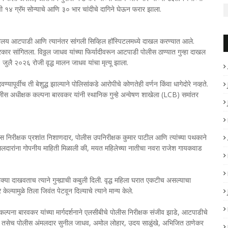
पी १४ ग्रॅम सोन्याचे आणि ३० भार चांदीचे दागिने घेऊन फरार झाला.
्णालय आटपाडी आणि त्यानंतर सांगली सिव्हिल हॉस्पिटलमध्ये दाखल करण्यात आले.
ा प्रकार सांगितला. विठ्ठल जाधव यांच्या फिर्यादीवरून आटपाडी पोलीस ठाण्यात गुन्हा दाखल
जुलै २०२६ रोजी वृद्ध मालन जाधव यांचा मृत्यू झाला.
यापूर्वीच ती बेशुद्ध झाल्याने पोलिसांकडे आरोपीचे कोणतेही वर्णन किंवा धागेदोरे नव्हते.
ीस अधीक्षक कल्पना बारवकर यांनी स्थानिक गुन्हे अन्वेषण शाखेला (LCB) समांतर
ीस निरीक्षक प्रशांत निशाणदार, पोलीस उपनिरीक्षक कुमार पाटील आणि त्यांच्या पथकाने
ंमलदारांना गोपनीय माहिती मिळाली की, मयत महिलेच्या नातीचा नवरा राजेश गायकवाड
या दाखवताच त्याने गुन्ह्याची कबुली दिली. वृद्ध महिला घरात एकटीच असल्याचा
केल्यामुळे तिला जिवंत पेटवून दिल्याचे त्याने मान्य केले.
पना बारवकर यांच्या मार्गदर्शनाने एलसीबीचे पोलीस निरीक्षक संजीव झाडे, आटपाडीचे
टील तसेच पोलीस अंमलदार सुनील जाधव, अमोल लोहार, उदय साळुंखे, अभिजित ठाणेकर