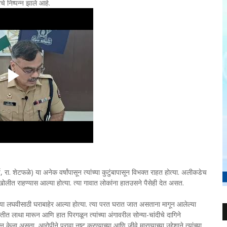
 निष्पन्न झाले आहे.
रा. शेटफळे) या अनेक वर्षांपासून त्यांच्या कुटुंबापासून विभक्त राहत होत्या. अलीकडेच
 खोलीत राहण्यास आल्या होत्या. त्या गावात लोकांना हातउसने पैसेही देत असत.
ा लघवीसाठी घराबाहेर आल्या होत्या. त्या परत घरात जात असताना मागून आलेल्या
छातीत लाथा मारून आणि हात पिरगळून त्यांच्या अंगावरील सोन्या-चांदीचे दागिने
ेला असता, आरोपीने पुरावा नष्ट करण्याच्या आणि जीवे मारण्याच्या उद्देशाने त्यांच्या