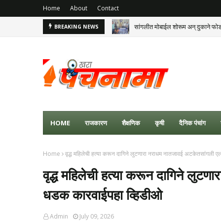
Home
About
Contact
सांगलीत मोबाईल शोरूम अन् दुकाने फो
BREAKING NEWS
HOME
राजकारण
शैक्षणिक
कृषी
दैनिक पंचांग
Home
वृद्ध महिलेची हत्या करून दागिने लुटणारा नराधम नातजावई अटकेतसांगली
वृद्ध महिलेची हत्या करून दागिने लु
धडक कारवाईपहा व्हिडीओ
Admin
July 09, 2026