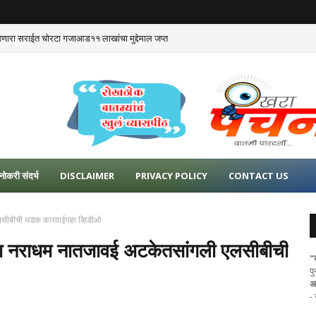
डणारा सराईत चोरटा गजाआड११ लाखांचा मुद्देमाल जप्त
नोकरी संदर्भ
DISCLAIMER
PRIVACY POLICY
CONTACT US
 एलसीबीची धडक कारवाईपहा व्हिडीओ
टणारा नराधम नातजावई अटकेतसांगली एलसीबीची
"
प
अ
-