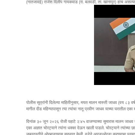
(नातजावई) राजेश दिलीप गायकवाड (रा. बलवडी, ता. खानापूर) हाच असल्याचे
पोलीस सूत्रांनी दिलेल्या माहितीनुसार, मयत मालन मारुती जाधव (वय ८३ वर्ष, 
मागील दीड महिन्यापासून त्या त्यांचा नातू प्रवीण जाधव याच्या घरातील एका
दिनांक ३० जून २०२६ रोजी पहाटे २:४५ वाजण्याच्या सुमारास मालन जाधव य
एका अज्ञात चोरट्याने त्यांना धक्का देऊन खाली पाडले. चोरट्याने त्यांच्या 
जबरदस्तीने ओरबाडण्यास सुरुवात केली. वृद्धेने आरडाओरडा करण्याचा प्रयत्न क