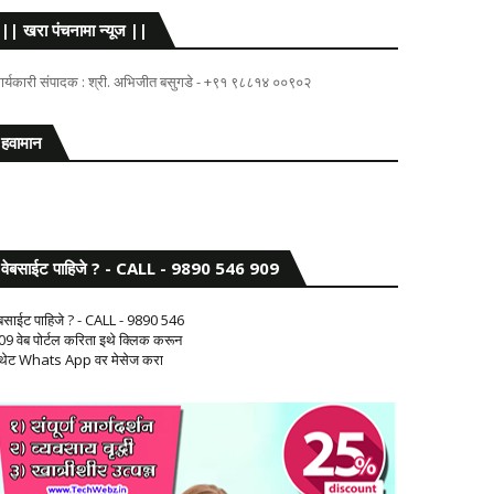
|| खरा पंचनामा न्यूज ||
ार्यकारी संपादक : श्री. अभिजीत बसुगडे - +९१ ९८८१४ ००९०२
हवामान
वेबसाईट पाहिजे ? - CALL - 9890 546 909
ेबसाईट पाहिजे ? - CALL - 9890 546
09 वेब पोर्टल करिता इथे क्लिक करून
 थेट Whats App वर मेसेज करा